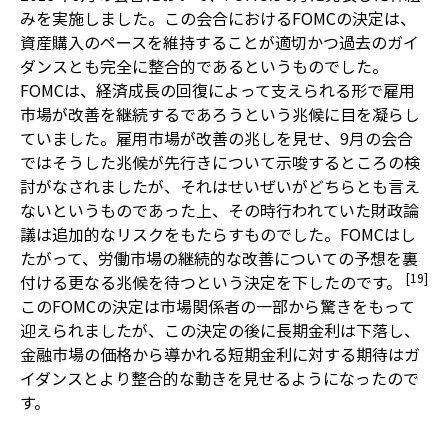
みを実施しました。この会合におけるFOMCの決定は、
資産購入のペースを維持することが適切かつ過去のガイ
ダンスとも完全に整合的であるというものでした。
FOMCは、経済成長の回復によって支えられる形で雇用
市場が改善を継続するであろうという兆候に目を凝らし
ていました。雇用市場が改善の兆しを見せ、9月の会合
ではそうした兆候が先行きについて示唆するところの検
討がなされましたが、それはせいぜいがどちらとも言え
ないというものであった上、その時行われていた財政論
議は追加的なリスクをもたらすものでした。FOMCはし
たがって、労働市場の継続的な改善についての予想を裏
[19]
付ける更なる兆候を待つという決定を下したのです。
このFOMCの決定は市場関係者の一部から驚きをもって
迎えられましたが、この決定の後に長期金利は下落し、
金融市場の価格から導かれる短期金利に対する期待はガ
イダンスとより整合的な動きを見せるようになったので
す。