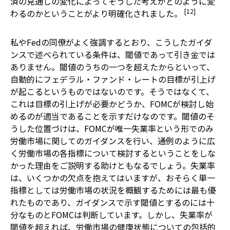
済の見通しの変化によってそうした考えがどのように変
[12]
わるのかということがより明確化されました。
私やFedの同僚がよく強調するとおり、こうしたガイダ
ンスで述べられている条件は、閾値であって引き金では
ありません。閾値のうちの一つを超えたからといって、
自動的にフェデラル・ファンド・レートの目標が引上げ
が起こるというものではないのです。そうではなくて、
これは目標の引上げが必要かどうか、FOMCが検討し始
めるのが適当であることを示すだけなのです。閾値のそ
うした位置づけは、FOMCが唯一失業率という形でのみ
労働市場に関してのガイダンスを行い、通例のように広
く労働市場の各指標について検討するということをしな
かった理由をご説明する助けともなるでしょう。失業率
は、いくつかの欠点を抱えてはいますが、おそらく単一
指標としては労働市場の状況を概観するためには最も優
れたものであり、ガイダンスで示す閾値とするのには十
分なものとFOMCは判断しています。しかし、失業率が
閾値を超えれば、労働市場の健康状態についての包括的