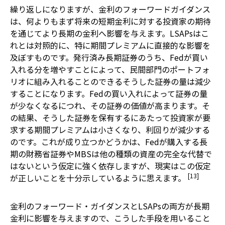
繰り返しになりますが、金利のフォーワードガイダンス
は、何よりもまず将来の短期金利に対する投資家の期待
を通じてより長期の金利へ影響を与えます。LSAPsはこ
れとは対照的に、特に期間プレミアムに直接的な影響を
及ぼすものです。発行済み長期証券のうち、Fedが買い
入れる分を増やすことによって、民間部門のポートフォ
リオに組み入れることのできるそうした証券の量は減少
することになります。Fedの買い入れによって証券の量
が少なくなるにつれ、その証券の価値が高まります。そ
の結果、そうした証券を保有するにあたって投資家が要
求する期間プレミアムは小さくなり、利回りが減少する
のです。これが成り立つかどうかは、Fedが購入する長
期の財務省証券やMBSは他の種類の資産の完全な代替で
はないという仮定に強く依存しますが、現実はこの仮定
[13]
が正しいことを十分示しているように思えます。
金利のフォーワード・ガイダンスとLSAPsの両方が長期
金利に影響を与えますので、こうした手段を用いること