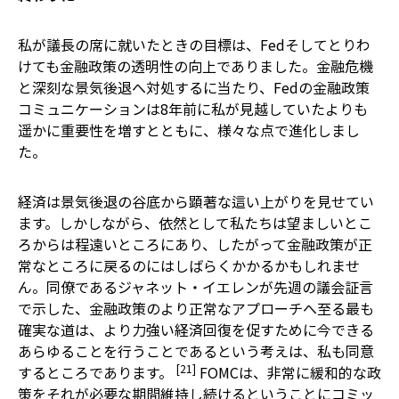
私が議長の席に就いたときの目標は、Fedそしてとりわ
けても金融政策の透明性の向上でありました。金融危機
と深刻な景気後退へ対処するに当たり、Fedの金融政策
コミュニケーションは8年前に私が見越していたよりも
遥かに重要性を増すとともに、様々な点で進化しまし
た。
経済は景気後退の谷底から顕著な這い上がりを見せてい
ます。しかしながら、依然として私たちは望ましいとこ
ろからは程遠いところにあり、したがって金融政策が正
常なところに戻るのにはしばらくかかるかもしれませ
ん。同僚であるジャネット・イエレンが先週の議会証言
で示した、金融政策のより正常なアプローチへ至る最も
確実な道は、より力強い経済回復を促すために今できる
あらゆることを行うことであるという考えは、私も同意
[21]
するところであります。
FOMCは、非常に緩和的な政
策をそれが必要な期間維持し続けるということにコミッ