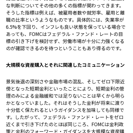
な判断についてその他の多くの指標が関わってきます。
そうした指標は例えば、被雇用者数や就労率、雇用と離
職の比率というようなものです。具体的には、失業率が
6.5%を下回り、インフレも良い状態を保っている場合で
あっても、FOMCはフェデラル・ファンド・レートの目
標の引き下げを検討せず、労働市場が十分に力強くなる
のが確認できるのを待つということもあり得るのです。
大規模な資産購入とそれに関連したコミュニケーション
景気後退の深刻さや金融市場の混乱、そしてゼロ下限近
傍となった短期金利といったことにより、短期金利の管
理のみによる金融緩和では足りないことは早くから明ら
かとなっていました。それはそうした金利が将来に渡り
十分低く保たれるというガイダンスを加味しても同様で
す。したがって、フェデラル・ファンド・レートをゼロ
近くまで引き下げたのとほぼ同じころ、FOMCは金利政
策と金利のフォーワード・ガイダンスを大規模な資産購