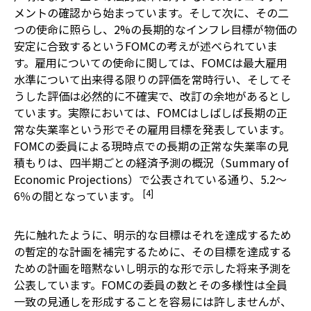
メントの確認から始まっています。そして次に、その二
つの使命に照らし、2%の長期的なインフレ目標が物価の
安定に合致するというFOMCの考えが述べられていま
す。雇用についての使命に関しては、FOMCは最大雇用
水準について出来得る限りの評価を常時行い、そしてそ
うした評価は必然的に不確実で、改訂の余地があるとし
ています。実際においては、FOMCはしばしば長期の正
常な失業率という形でその雇用目標を発表しています。
FOMCの委員による現時点での長期の正常な失業率の見
積もりは、四半期ごとの経済予測の概況（Summary of
Economic Projections）で公表されている通り、5.2～
[4]
6％の間となっています。
先に触れたように、明示的な目標はそれを達成するため
の暫定的な計画を補完するために、その目標を達成する
ための計画を暗黙ないし明示的な形で示した将来予測を
公表しています。FOMCの委員の数とその多様性は全員
一致の見通しを形成することを容易には許しませんが、