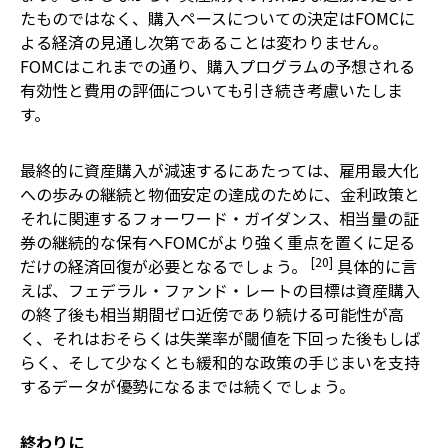
たものではなく、購入ペースについての決定はFOMCに
よる経済の見通し次第であることは変わりません。
FOMCはこれまでの通り、購入プログラムの予想される
有効性と費用の評価についても引き続き考慮いたしま
す。
最終的に資産購入が減速するにあたっては、雇用最大化
への歩みの継続と物価安定の達成のために、金利政策と
それに関連するフォーワード・ガイダンス、相当量の証
券の継続的な保有へFOMCがより強く重点を置くに足る
[20]
だけの経済回復が必要となるでしょう。
具体的に言
えば、フェデラル・ファンド・レートの目標は資産購入
の終了後も相当期間ゼロ近傍であり続ける可能性が高
く、それはおそらくは失業率が閾値を下回った後もしば
らく、そして少なくとも緩和的な政策の手じまいを支持
するデータが優勢になるまでは続くでしょう。
終わりに