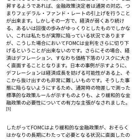
昇するようであれば、金融政策決定者は通常の対応、つ
まりフェデラル・ファンド・レートの引上げを行うこと
が出来ます。しかしその一方で、経済が弱くあり続け
る、あるいは回復の歩みがゆっくりとしたものでしかな
い、これは私たちが実際に陥っている状況であります
が、こうした場合においてFOMCは金利をさらに切り下
げるということが出来ないのです。さらにその場合、経
済はデフレーション、すなわち価格下落のリスクに大き
く直面することとなります。日本の事例が示すように、
デフレーションは経済成長を妨げる可能性がある上、そ
こから抜け出すのも非常に難しいものです。そうした事
態に陥らないようにするため、通常時の物差しで測った
標準的な政策ルールが示すものよりも、より緩和的な金
融政策の必要性についての有力な主張がなされました。
[5]
したがってFOMCはより緩和的な金融政策が、おそらく
はかなりの長期にわたって必要となる状況に直面したの