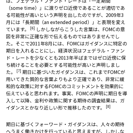
は、フェデラル・ファンド・レートは「一定期間
（some time）」に渡りゼロ近傍であることが適切であ
る可能性が高いという声明を出したのですが、2009年3
月には「長期間（an extended period）」と表現を変え
[6]
ています。
しかしながらこうした言葉は、FOMCの意
図を非常に正確な形で伝えるものではありませんでし
た。そこで2011年8月には、FOMCはガイダンスに特定の
期日を入れることにし、経済状況はフェデラル・ファン
ド・レートを少なくとも2013年半ばまではゼロ近傍に保
ち続けることを必要とする可能性が高いと声明しまし
[7]
た。
期日に基づいたガイダンスは、これまでFOMCが
用いてきた質的な言葉よりもより正確であり、非常に緩
和的な政策に対するFOMCのコミットメントを効果的に
伝えていると思われます。事実、FOMCの声明に期日を導
入して以降、金利や政策に関する期待の調査結果は、ガ
[8]
イダンスとかなり近しい形で推移したのです。
期日に基づくフォーワード・ガイダンスは、人々の期待
へうまく働きかけを行っていると思えますが、しかしな