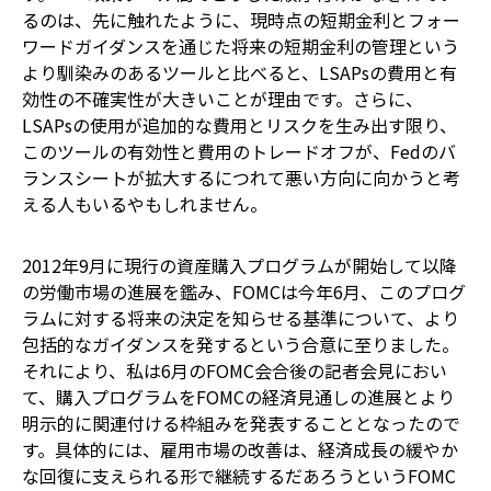
るのは、先に触れたように、現時点の短期金利とフォー
ワードガイダンスを通じた将来の短期金利の管理という
より馴染みのあるツールと比べると、LSAPsの費用と有
効性の不確実性が大きいことが理由です。さらに、
LSAPsの使用が追加的な費用とリスクを生み出す限り、
このツールの有効性と費用のトレードオフが、Fedのバ
ランスシートが拡大するにつれて悪い方向に向かうと考
える人もいるやもしれません。
2012年9月に現行の資産購入プログラムが開始して以降
の労働市場の進展を鑑み、FOMCは今年6月、このプログ
ラムに対する将来の決定を知らせる基準について、より
包括的なガイダンスを発するという合意に至りました。
それにより、私は6月のFOMC会合後の記者会見におい
て、購入プログラムをFOMCの経済見通しの進展とより
明示的に関連付ける枠組みを発表することとなったので
す。具体的には、雇用市場の改善は、経済成長の緩やか
な回復に支えられる形で継続するだあろうというFOMC