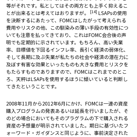
等がそれです。私としてはその両方とも上手く抑えるこ
[14]
とが出来るとは考えてはおりますが。
LSAPsの使用
を決断するにあたって、FOMCはしたがって考えられる
費用やリスクの他、この馴染みの薄い手段の有効性につ
いても注意を払ってきており、これはFOMC会合後の声
明でも定期的に示されています。もちろん、高い失業
率、目標値を下回るインフレ率、長引く経済の弱体化、
そして長期に及ぶ失業が私たちの社会や経済の潜在力に
及ぼす有害な効果といったものも大きな費用とリスクを
もたらすものでありますので、FOMCはこれまでのとこ
ろ、天秤はLSAPsを使用するほうに傾いていると判断し
てきたということです。
2008年11月から2012年6月にかけ、FOMCは一連の資産
購入プログラムの発表あるいは延長を行いましたが、そ
のどの場合においてもそのプラグラムの下で購入される
資産の予想量が明示されていました。期日に基づいたフ
ォーワード・ガイダンスと同じように、事前決定された