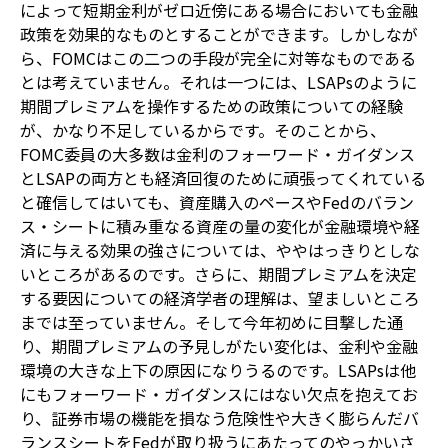
によって短期金利がゼロ近傍にある場合においても金融
政策を効果的なものとすることができます。しかしなが
ら、FOMCはこの二つの手段が完全に対等なものである
とは考えていません。それは一つには、LSAPsのように
期間プレミアムを操作するための政策についての経験
が、かなり不足しているからです。そのことから、
FOMC委員の大多数は金利のフォーワード・ガイダンス
とLSAPの両方とも経済回復のために頑張ってくれている
と確信してはいても、資産購入のペースやFedのバラン
ス・シートに積み重なる資産の量の変化が金融環境や経
済に与える効果の強さについては、ややはっきりとしな
いところがあるのです。さらに、期間プレミアムを決定
する要因についての経済学者の理解は、望ましいところ
までは至っていません。そして今年初めに目撃した通
り、期間プレミアムの予見しがたい変化は、金利や金融
環境の大きな上下の原因になりうるのです。LSAPsは他
にもフォーワード・ガイダンスにはない欠点を抱えてお
り、証券市場の機能を損なう危険性や大きく膨らんだバ
ランスシートをFedが取り扱うにあたってのやっかいさ