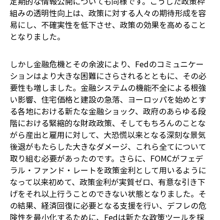
定期的な情報公開についても同様です。こうした政策枠
組みの透明性向上は、政策に対する人々の期待形成を容
易にし、不確実性を低下させ、政策の効果を高めること
となりました。
しかし金融危機とその余波により、Fedのコミュニケー
ションはより大きな困難にさらされるとともに、その必
要性も増しました。金融システムの機能不全による根強
い影響、住宅価格と建設の急落、ヨーロッパを始めとす
る各地における新たな金融ショック、政府のあらゆる段
階における緊縮的な財政政策、そしてもちろんのことな
がら産出と雇用に対して、大恐慌以来となる深刻な景気
後退がもたらした大きなダメージ、これら全てについて
取り組む必要があったのです。さらに、FOMCがフェデ
ラル・ファンド・レートを政策金利として用いるように
なって以来初めて、政策金利が実質ゼロ、有意な引き下
げをそれ以上行うことのできない状態となりました。そ
の結果、経済回復に必要となる支援を行い、デフレの危
険性を最小化するために、Fedは新たな政策ツールを採