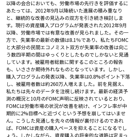
以降の会合においても、労働市場の先行きを評価するに
あたっては、2012年9月以降続いた進展の積み重なり
と、継続的な改善の見込みの双方を引き続き検討しま
す。現行の資産購入プログラムが発表された2012年9月
以降、労働市場では有意な改善が見られました。その一
方で、失業率の最新の数値は8.1％であり、私たちFOMC
と大部分の民間エコノミスト双方が失業率の改善は向こ
う数四半期の間はゆっくりとしたものでしかないと見通
しています。被雇用者総数に関するこのところの報告
も、いささか期待外れなものとなっています。しかし、
購入プログラムの発表以降、失業率は0.8%ポイント下落
し、被雇用者数は約260万人増えました。前を見据え、
私たちは先々のデータを注視し続けます。最新の経済予
測の概況と10月のFOMC声明に反映されているとおり、
FOMCは労働市場の状況が改善を続け、インフレ率が中
期的に2%目標へと近づくという予想を崩してはいませ
ん。こうした見通しを先々の情報が裏付けるのであれ
ば、FOMCは資産の購入ペースを抑えることになるでし
ょう。しかしながら、資産購入の将来的な道筋は定まっ