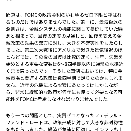
問題は、FOMCの政策金利のいわゆるゼロ下限と呼ばれ
るものだけではありませんでした。第一に、景気後退の
深刻さは、金融システムの機能に関して蔓延していた懸
念と相まって、回復の速度の見通しと、回復を支える金
融政策の効果の双方に対し、大きな不確実性をもたらし
ました。第二次大戦後にアメリカで起きた景気後退のほ
とんどでは、その後の回復は比較的速く、生産、失業を
始めとする重要な変数は6～8四半期以内に通常の水準近
くまで戻ったのです。そうした事例においては、特に金
融市場と関連する政策は数四半期で足りたのかもしれま
せん。近年の危機による影響にあたってはしかしなが
ら、非常に緩和的な政策が何年にも渡って必要となる可
能性をFOMCは考慮しなければなりませんでした。
もう一つの問題として、実質ゼロとなったフェデラル・
ファンド・レートは、政策形成に対して大きな非対称性
をもたらしました。経済が急速に回復し、インフレも上