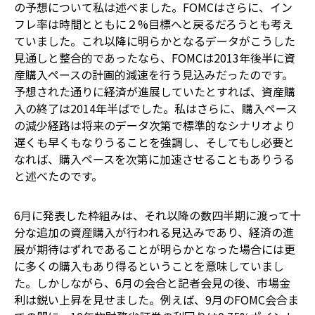
の予想について私は述べました。FOMCはさらに、イン
フレ率は時間とともに２%目標へと戻るだろうとも考え
ていました。これ以降に明らかとなるデータがこうした
見通しと整合的であったなら、FOMCは2013年後半に資
産購入ペースの計画的減速を行う見込みだったのです。
予想された通りに経済が進展していたとすれば、資産購
入の終了は2014年半ばでした。私はさらに、購入ペース
の減少経路は将来のデータ次第で標準的なシナリオより
遅くも早くもなりうることを強調し、そしてもし必要と
なれば、購入ペースを次第に加速させることもありうる
と述べたのです。
6月に発表した枠組みは、それ以降の数四半期に渡って十
分な追加の資産購入が行われる見込みであり、経済の進
展が期待はずれであることが明らかとなった場合には更
に多くの購入もあり得るということを意味していまし
た。しかしながら、6月の会合と記者会見の後、市場金
利は鋭い上昇を見せました。例えば、9月のFOMC会合ま