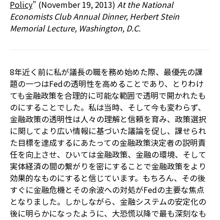
Policy
” (November 19, 2013)
At the National
Economists Club Annual Dinner, Herbert Stein
Memorial Lecture, Washington, D.C.
8年近く前に私が議長の職を務め始めた際、最優先の課
題の一つはFedの透明性を高めることであり、とりわけ
ても金融政策を合理的に可能な範囲で透明で開かれたも
のにすることでした。私は当時、そして今も変わらず、
金融政策の透明性は人々の理解と信頼を育み、政策選択
に関してより広い情報に基づいた議論を促し、課せられ
た目標を達成するにあたっての金融政策決定者の説明責
任を向上させ、ひいては金融政策、金融の環境、そして
実体経済の間の繋がりを密にすることで金融政策をより
効果的なものにすると信じています。もちろん、その後
すぐに金融危機とその余波への対処がFedの主要な焦点
となりました。しかしながら、金融システムの安定化の
後に明らかになったように、大恐慌以降で最も深刻なも