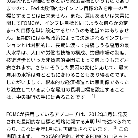
の最大化と物価の安定という政策目標というものであり
ますので、Fedは数値的なインフレ目標のみを唯一の目
標とすることは出来ません。また、雇用あるいは失業に
関してFOMCが、インフレ目標と同じような何らかの定
まった目標を単に設定するというのも適当ではありませ
ん。長期的には金融政策によって決定されるインフレー
ションとは対照的に、長期に渡って持続しうる雇用の最
大水準は、人口や労働者技能の構成、労働市場の制度、
技術進歩といった非貨幣的要因によって何よりもまず左
右されます。さらにそうした要因の変化に応じて、最大
雇用の水準は時とともに変わることもあり得るのです。
したがいまして、根本的な経済構造とは無関係であった
り独立しているような雇用の長期目標を設定すること
[1]
は、中央銀行の手には余ることです。
FOMCが採用しているアプローチは、2012年1月に発表
[2]
された長期的な目標と戦略に関する声明
で述べられて
[3]
おり、これは今年1月にも再確認されています。
この
声明はまず、二つの法的使命に対するFOMCのコミット