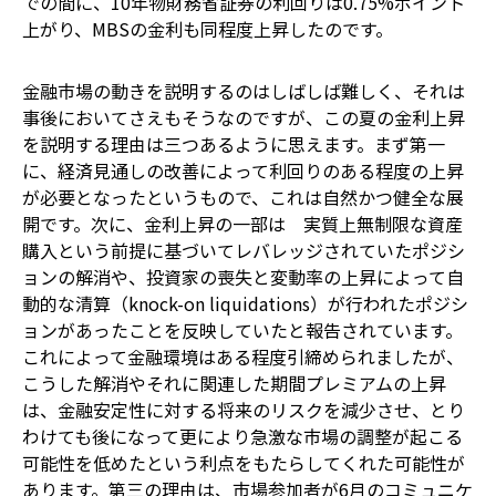
での間に、10年物財務省証券の利回りは0.75%ポイント
上がり、MBSの金利も同程度上昇したのです。
金融市場の動きを説明するのはしばしば難しく、それは
事後においてさえもそうなのですが、この夏の金利上昇
を説明する理由は三つあるように思えます。まず第一
に、経済見通しの改善によって利回りのある程度の上昇
が必要となったというもので、これは自然かつ健全な展
開です。次に、金利上昇の一部は 実質上無制限な資産
購入という前提に基づいてレバレッジされていたポジシ
ョンの解消や、投資家の喪失と変動率の上昇によって自
動的な清算（knock-on liquidations）が行われたポジシ
ョンがあったことを反映していたと報告されています。
これによって金融環境はある程度引締められましたが、
こうした解消やそれに関連した期間プレミアムの上昇
は、金融安定性に対する将来のリスクを減少させ、とり
わけても後になって更により急激な市場の調整が起こる
可能性を低めたという利点をもたらしてくれた可能性が
あります。第三の理由は、市場参加者が6月のコミュニケ