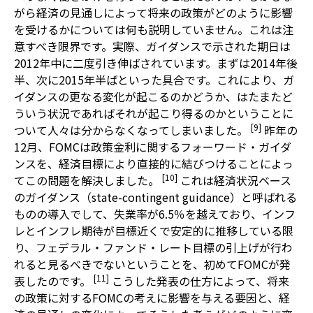
がら経済の見通しによって将来の政策がどのように影響
を受けるかについては何も説明していません。これは注
意すべき限界です。実際、ガイダンスで示された期日は
2012年中に二度引き伸ばされています。まずは2014年後
半、次に2015年半ばといった具合です。これにより、ガ
イダンスの更なる変化が起こるのかどうか、はたまたど
ういう状況であればそれが起こり得るのかということに
[9]
ついて人々は分からなくなってしまいました。
昨年の
12月、FOMCは政策金利に関するフォーワード・ガイダ
ンスを、経済目標により直接的に結びつけることによっ
[10]
てこの問題を解決しました。
これは経済状況ベース
のガイダンス（state-contingent guidance）と呼ばれる
ものの導入でして、失業率が6.5％を越えており、インフ
レとインフレ期待が目標近くで安定的に推移している限
り、フェデラル・ファンド・レート目標の引上げが行わ
れると見るべきでないということを、初めてFOMCが発
[11]
表したのです。
こうした発表の仕方によって、将来
の政策に対するFOMCの考えに影響を与える要因と、経