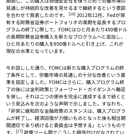
開始し、この購入は物価安定性を保った形で労働市場の
見通しが持続的な改善を見せるまで継続するという意図
[16]
を合わせて発表したのです。
2012年12月、Fedが保
有する財務省証券ポートフォリオの満期を延長するプロ
グラムの終了に際して、FOMCはひと月あたり450億ドル
の長期財務省証券購入を新たなプログラムへと追加し、
ひと月あたりの購入を850億ドルへと引き上げ、これが
現在の水準となっています。
今お話しした通り、FOMCは新たな購入プログラムの終
了条件として、労働市場の見通しの十分な改善という基
準を設定しました。FOMCはさらに、購入プログラム終
了の後には金利政策とフォーワード・ガイダンスへ軸足
を戻し、それは二つの使命を完全に達成するまで続くと
いう見込みを次のような声明で示しました。すなわち、
「非常に緩和的な金融政策のスタンスは、購入プログラ
ムが終了し、経済回復が力強いものとなった後も相当期
間適切であり続けると委員会は予想する」というもので
[17]
す。
政策ツール間でこうした順序付けがなされてい