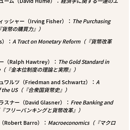
ム（David Hume）：
経済学に関する一連のエ
ャー（Irving Fisher）：
The Purchasing
ey（『貨幣の購買力』）
s）：
A Tract on Monetary Reform（『貨幣改革
Ralph Hawtrey）：
The Gold Standard in
ractice（『金本位制度の理論と実際』）
ツ（Friedman and Schwartz）：
A
ry of the US（『合衆国貨幣史』）
ナー（David Glasner）：
Free Banking and
form（『フリーバンキングと貨幣改革』）
bert Barro）：
Macroeconomics（『マクロ