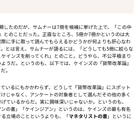
頼したのだが、サムナーは7冊を候補に挙げた上で、「この中
」とのことだった。正直なところ、5冊か7冊かというのは大
実際に手に取って読んでもらえるかどうかが何よりも肝心なわ
だ。とは言え、サムナーが語るには、「どうしても5冊に絞らな
とケインズを削ってくれ」とのこと。どうやら、不公平極まり
いようだ。というのも、以下では、ケインズの『貨幣改革論』
らだ。
っているにもかかわらず、どうして『貨幣改革論』にスポット
だけじゃなく、アンケートの対象者として選んだその他の多く
挙げているからだ。実に興味深いじゃないか。というのも、
ンの書」――「ケインジアン」というのは、ケインズの最も有名
る立場のこと――というよりも、「
マネタリストの書
」というに