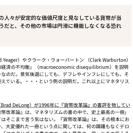
の人々が安定的な価値尺度と見なしている貨幣が当
うだと、その他の市場は円滑に機能しなくなる恐れ
Yeager）やクラーク・ウォーバートン （Clark Warburton）
均衡」（macroeconomic disequilibrium）を説明
りなのだ。景気後退にしても、デフレやインフレにしても、そ
控えている。・・・という例の説明だ。これ以上にマネタリス
？
rad DeLong）が1996年に『貨幣改革論』の書評を物してい
貨幣改革論』は、マネタリズムの書の中で、史上最高の一冊」
てはそこまで言う気はない。『貨幣改革論』は、その根本にお
り、大変優れた一冊という点に関しては、何の躊躇もなくデロ