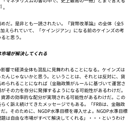
、「マネタリズムの書の中で、史上最高の一冊」とまで言える
2]
。
薦めだ。是非とも一読されたい。『貨幣改革論』の全体（全5
が加えられていて、「ケインジアン」になる前のケインズの考
いると思う。
は市場が解決してくれる
の影響で経済全体も混乱に見舞われることになる。ケインズは
ったんじゃないかと思う。ということは、それとは反対に、貨
高められることになれば（金融政策がルールに基づいて運営さ
場がその力を存分に発揮するようになる可能性があるわけだ。
、資源の効率的な配分が実現される可能性があるわけだ。この
らく訴え続けてきたメッセージでもある。「FRBは、金融政
だ。そのために、NGDP水準目標を導入せよ。NGDP水準目標
問題は自由な市場がすべて解決してくれる」・・・というわけ