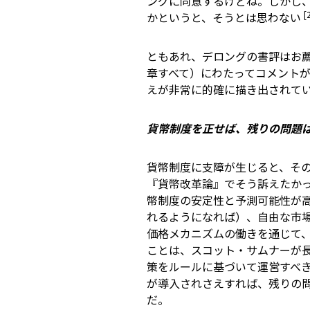
ングに同意するけどね。しかし
[
かというと、そうとは思わない
ともあれ、デロングの書評はお
章すべて）にわたってコメント
えが非常に的確に描き出されて
貨幣制度を正せば、残りの問題
貨幣制度に支障が生じると、そ
『貨幣改革論』でそう訴えたか
幣制度の安定性と予測可能性が
れるようになれば）、自由な市
価格メカニズムの働きを通じて
ことは、スコット・サムナーが長
策をルールに基づいて運営すべき
が導入されさえすれば、残りの
だ。