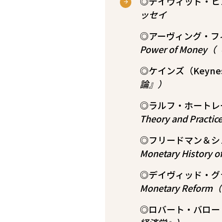
◎デイヴィッド・ヒュー
ッセイ
◎アーヴィング・フィッシ
Power of Mon
◎ケインズ（Keyne
論』）
◎ラルフ・ホートレー（
Theory and P
◎フリードマン＆シュワル
Monetary Histo
◎デイヴィッド・グラス
Monetary Re
◎ロバート・バロー（Ro