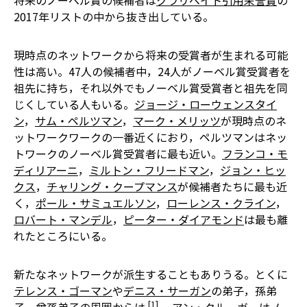
将来のノーベル賞の候補者は
クラリベイト引用栄誉賞
の
2017年リストの中から抜き出している。
現時点のネットワークから将来の受賞者が生まれる可能
性は高い。47人の候補者中，24人がノーベル賞受賞者を
祖先に持ち，それ以外でもノーベル賞受賞者と祖先を同
じくしている人もいる。
ジョージ・ローウェンスタイ
ン
，
サム・ペルツマン
，
マーク・メリッツ
が現時点のネ
ットワークワークの一番近くにおり，ペルツマンはネッ
トワークのノーベル賞受賞者に最も近い。
フランコ・モ
ディリアーニ
，
ミルトン・フリードマン
，
ジョン・ヒッ
クス
，
チャリング・クープマンス
が候補者たちに最も近
く，
ポール・サミュエルソン
，
ローレンス・クライン
，
ロバート・マンデル
，
ピーター・ダイアモンド
は最も離
れたところにいる。
新たなネットワークが派生することもありうる。とくに
テレンス・ゴーマン
や
デニス・サーガン
の弟子，孫弟
[1]