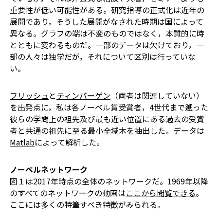
重要性が低い可能性がある。研究指導の正式化は近年の
展開であり，そうした展開がなされた時期は国によって
異なる。グラフの端は不変のものではなく，本質的に時
とともに変わるものだ。一部のデータは欠けており，一
部の人々は独学だが，それについて区別は行っていな
い。
フリッシュ
と
ティンバーゲン
（両者は関連していない）
を出発点に，私は各ノーベル賞受賞者，4世代まで遡った
彼らの学問上の祖先及び最も近い位置にある過去の受賞
者と共通の祖先に至る最小全域木を抽出した。データは
Matlab
によって解析した。
ノーベルネットワーク
図１は2017年時点の全体のネットワークだ。1969年以降
のすべてのネットワークの動画は
ここから閲覧できる
。
ここには多くの特筆すべき特徴がみられる。