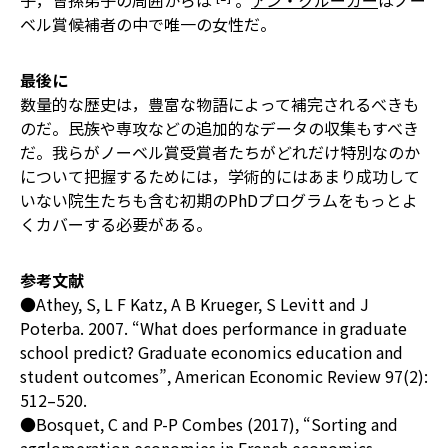
子，曾孫弟子の周囲からは
。
アン・クルーガー
はノー
ベル賞候補者の中で唯一の女性だ。
最後に
数量的な歴史は，豊富な物語によって補完されるべきも
のだ。民族や専攻などの追加的なデータの収集もすべき
だ。我らがノーベル賞受賞者たちがどれだけ特別なのか
について把握するためには，学術的にはあまり成功して
いない院生たちも含む初期のPhDプログラムをもっとよ
くカバーする必要がある。
参考文献
●Athey, S, L F Katz, A B Krueger, S Levitt and J
Poterba. 2007. “What does performance in graduate
school predict? Graduate economics education and
student outcomes”, American Economic Review 97(2):
512–520.
●Bosquet, C and P-P Combes (2017), “Sorting and