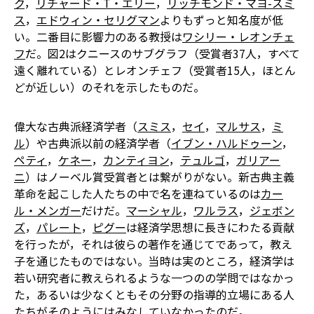
ク
，
リチャード・T・エリー
，
リッチモンド・マヨ-スミ
ス
，
エドウィン・セリグマン
よりもずっと知名度が低
い。二番目に影響力のある教授は
ワシリー・レオンチェ
フ
だ。図2はクニースのサブグラフ（受賞者37人，すべて
遠く離れている）とレオンチェフ（受賞者15人，ほとん
どが近しい）のそれを示したものだ。
偉大な古典派経済学者（
スミス
，
セイ
，
マルサス
，
ミ
ル
）や古典派以前の経済学者（
イブン・ハルドゥーン
，
ペティ
，
ケネー
，
カンティヨン
，
テュルゴ
，
ガリアー
ニ
）はノーベル賞受賞者とは繋がりがない。新古典主義
革命を起こした人たちの中で名を連ねているのは
カー
ル・メンガー
だけだ。
マーシャル
，
ワルラス
，
ジェボン
ズ
，
パレート
，
ピグー
は経済学思想に長きにわたる貢献
を行ったが，それは彼らの著作を通じてであって，教え
子を通じたものではない。当時は実のところ，経済学は
若い研究者に教えられるような一つのの学問ではなかっ
た，あるいは少なくともその分野の指導的立場にある人
たちがそのようにはみなしていなかったのだ。