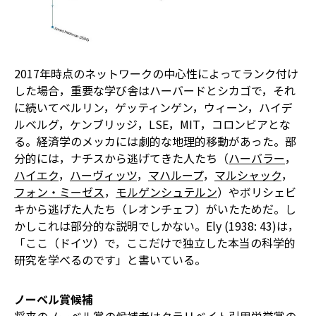
2017年時点のネットワークの中心性によってランク付け
した場合，重要な学び舎はハーバードとシカゴで，それ
に続いてベルリン，ゲッティンゲン，ウィーン，ハイデ
ルベルグ，ケンブリッジ，LSE，MIT，コロンビアとな
る。経済学のメッカには劇的な地理的移動があった。部
分的には，ナチスから逃げてきた人たち（
ハーバラー
，
ハイエク
，
ハーヴィッツ
，
マハループ
，
マルシャック
，
フォン・ミーゼス
，
モルゲンシュテルン
）やボリシェビ
キから逃げた人たち（レオンチェフ）がいたためだ。し
かしこれは部分的な説明でしかない。Ely (1938: 43)は，
「ここ（ドイツ）で，ここだけで独立した本当の科学的
研究を学べるのです」と書いている。
ノーベル賞候補