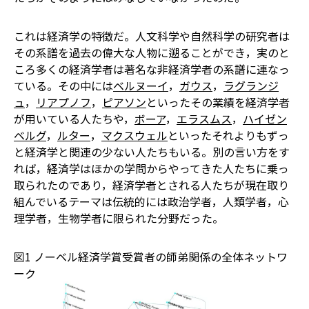
これは経済学の特徴だ。人文科学や自然科学の研究者は
その系譜を過去の偉大な人物に遡ることができ，実のと
ころ多くの経済学者は著名な非経済学者の系譜に連なっ
ている。その中には
ベルヌーイ
，
ガウス
，
ラグランジ
ュ
，
リアプノフ
，
ピアソン
といったその業績を経済学者
が用いている人たちや，
ボーア
，
エラスムス
，
ハイゼン
ベルグ
，
ルター
，
マクスウェル
といったそれよりもずっ
と経済学と関連の少ない人たちもいる。別の言い方をす
れば，経済学はほかの学問からやってきた人たちに乗っ
取られたのであり，経済学者とされる人たちが現在取り
組んでいるテーマは伝統的には政治学者，人類学者，心
理学者，生物学者に限られた分野だった。
図1 ノーベル経済学賞受賞者の師弟関係の全体ネットワ
ーク