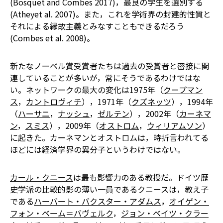
(Bosquet and Combes 2017)，最良の学生を選別する
(Atheyet al. 2007)。また，これを学術界の封建的性質と
それによる縁故主義とみなすこともできるだろう
(Combes et al. 2008)。
新たなノーベル賞受賞者たちは過去の受賞者と密接に関
連していることが多いが，常にそうであるわけではな
い。ネットワークの最大の変化は1975年（
クープマン
ス
，
カントロヴィチ
），1971年（
クズネッツ
），1994年
（
ハーサニ
，
ナッシュ
，
ゼルテン
），2002年（
カーネマ
ン
，
スミス
），2009年（
オストロム
，
ウィリアムソン
）
に起きた。カーネマンとオストロムは，時折言われてる
ほどには経済学界の異分子というわけではない。
カール・クニース
は最も影響力のある教授だ。ドイツ歴
史学派の比較的影の薄い一員であるクニースは，教え子
である
ハーバート・バクスター・アダムス
，
オイゲン・
フォン・ベーム＝バヴェルク
，
ジョン・ベイツ・クラー