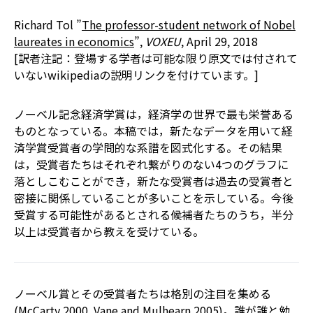
Richard Tol ”
The professor-student network of Nobel
laureates in economics
”,
VOXEU
, April 29, 2018
[訳者注記：登場する学者は可能な限り原文では付されて
いないwikipediaの説明リンクを付けています。]
ノーベル記念経済学賞は，経済学の世界で最も栄誉ある
ものとなっている。本稿では，新たなデータを用いて経
済学賞受賞者の学問的な系譜を図式化する。その結果
は，受賞者たちはそれぞれ繋がりのない4つのグラフに
落としこむことができ，新たな受賞者は過去の受賞者と
密接に関係していることが多いことを示している。今後
受賞する可能性があるとされる候補者たちのうち，半分
以上は受賞者から教えを受けている。
ノーベル賞とその受賞者たちは格別の注目を集める
(McCarty 2000, Vane and Mulhearn 2005)。誰が誰と勉