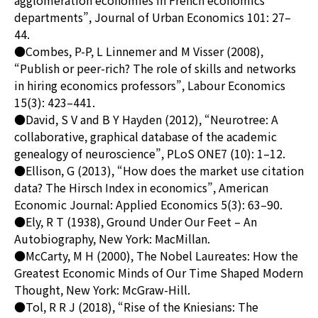
agglomeration economies in French economics
departments”, Journal of Urban Economics 101: 27–
44.
●Combes, P-P, L Linnemer and M Visser (2008),
“Publish or peer-rich? The role of skills and networks
in hiring economics professors”, Labour Economics
15(3): 423–441.
●David, S V and B Y Hayden (2012), “Neurotree: A
collaborative, graphical database of the academic
genealogy of neuroscience”, PLoS ONE7 (10): 1–12.
●Ellison, G (2013), “How does the market use citation
data? The Hirsch Index in economics”, American
Economic Journal: Applied Economics 5(3): 63–90.
●Ely, R T (1938), Ground Under Our Feet – An
Autobiography, New York: MacMillan.
●McCarty, M H (2000), The Nobel Laureates: How the
Greatest Economic Minds of Our Time Shaped Modern
Thought, New York: McGraw-Hill.
●Tol, R R J (2018), “Rise of the Kniesians: The