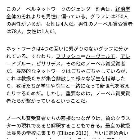
このノーベルネットワークのジェンダー割合は，
経済学
全体のそれ
よりも男性に偏っている。グラフには350人
の男性がいるが，女性は4人だ。男性のノーベル賞受賞者
は78人，女性は1人だ。
ネットワークは4つの互いに繋がりのないグラフに分か
れている。すなわち，
フリッシュ
＝
ハーヴェルモ
，
アレ
＝
ドブルー
，
ピサリデス
，その他のノーベル賞受賞者
だ。最終的なネットワークはごちゃごちゃしているが，
これは教授たちが集合離散して様々な学生を指導した
り，教授たちが学生や院生と一緒になって新世代を教え
たりするためだ。しかし，重要なのは，ノーベル賞受賞
者たちが繋がっているということだ。
ノーベル賞受賞者たちの密接なつながりは，質のクラス
ターの現れであると解釈することもできる。最良の教授
は最良の学校に集まり (Ellison 2013)，互いに高め合い