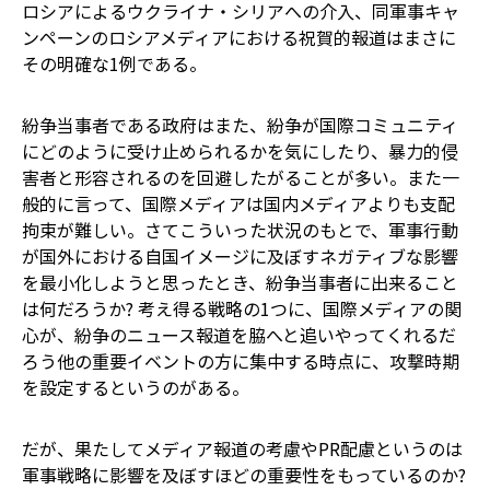
ロシアによるウクライナ・シリアへの介入、同軍事キャ
ンペーンのロシアメディアにおける祝賀的報道はまさに
その明確な1例である。
紛争当事者である政府はまた、紛争が国際コミュニティ
にどのように受け止められるかを気にしたり、暴力的侵
害者と形容されるのを回避したがることが多い。また一
般的に言って、国際メディアは国内メディアよりも支配
拘束が難しい。さてこういった状況のもとで、軍事行動
が国外における自国イメージに及ぼすネガティブな影響
を最小化しようと思ったとき、紛争当事者に出来ること
は何だろうか? 考え得る戦略の1つに、国際メディアの関
心が、紛争のニュース報道を脇へと追いやってくれるだ
ろう他の重要イベントの方に集中する時点に、攻撃時期
を設定するというのがある。
だが、果たしてメディア報道の考慮やPR配慮というのは
軍事戦略に影響を及ぼすほどの重要性をもっているのか?