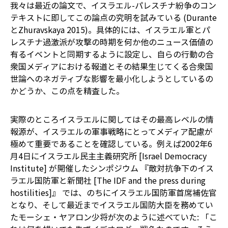
我々は最近の論文で、イスラエル-パレスチナ紛争のコン
テキストに即してこの論点の究明を試みている (Durante
とZhuravskaya 2015)。具体的には、イスラエル軍とパ
レスチナ過激派が攻撃の時期を何か他のニュース価値の
有るイベントと同期するように設定し、自らの行動の合
衆国メディアにおける報道とその結果生じてくる合衆国
世論へのネガティブな影響を最小化しようとしているの
かどうか、この点を精査した。
実際のところイスラエルに関してはその最高レベルの情
報源が、イスラエルの軍事戦略にとってメディア配慮が
極めて重要であることを確認している。例えば2002年6
月4日にイスラエル民主主義研究所 [Israel Democracy
Institute] が開催したシンポジウム 『敵対抗争下のイス
ラエル国防軍と新聞社 [The IDF and the press during
hostilities]』 では、のちにイスラエル国防軍首席補佐官
となり、そして最近までイスラエル国防大臣を務めてい
たモーシェ・ヤアロン少将が次のように述べていた: 「こ