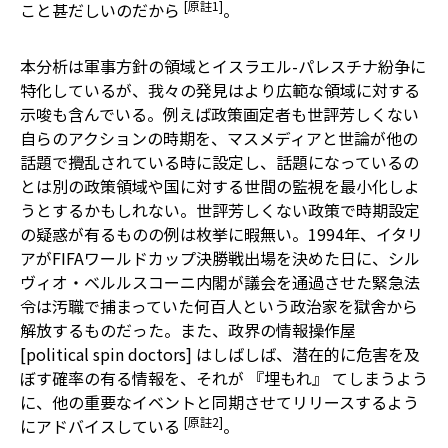
[原註1]
こと甚だしいのだから
。
本分析は軍事方針の領域とイスラエル-パレスチナ紛争に
特化しているが、我々の発見はより広範な領域に対する
示唆も含んでいる。例えば政策画定者も世評芳しくない
自らのアクションの時期を、マスメディアと世論が他の
話題で攪乱されている時に設定し、話題になっているの
とは別の政策領域や国に対する世間の監視を最小化しよ
うとするかもしれない。世評芳しくない政策で時期設定
の疑惑が有るものの例は枚挙に暇無い。1994年、イタリ
アがFIFAワールドカップ決勝戦出場を決めた日に、シル
ヴィオ・ベルルスコーニ内閣が議会を通過させた緊急法
令は汚職で捕まっていた何百人という政治家を獄舎から
解放するものだった。また、政界の情報操作屋
[political spin doctors] はしばしば、潜在的に危害を及
ぼす確率の有る情報を、それが 『埋もれ』 てしまうよう
に、他の重要なイベントと同期させてリリースするよう
[原註2]
にアドバイスしている
。