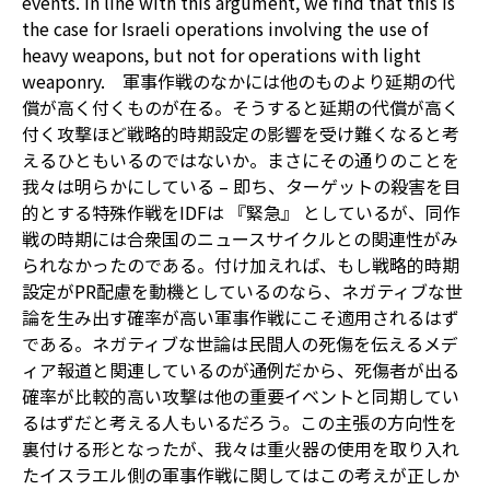
events. In line with this argument, we find that this is
the case for Israeli operations involving the use of
heavy weapons, but not for operations with light
weaponry. 軍事作戦のなかには他のものより延期の代
償が高く付くものが在る。そうすると延期の代償が高く
付く攻撃ほど戦略的時期設定の影響を受け難くなると考
えるひともいるのではないか。まさにその通りのことを
我々は明らかにしている – 即ち、ターゲットの殺害を目
的とする特殊作戦をIDFは 『緊急』 としているが、同作
戦の時期には合衆国のニュースサイクルとの関連性がみ
られなかったのである。付け加えれば、もし戦略的時期
設定がPR配慮を動機としているのなら、ネガティブな世
論を生み出す確率が高い軍事作戦にこそ適用されるはず
である。ネガティブな世論は民間人の死傷を伝えるメデ
ィア報道と関連しているのが通例だから、死傷者が出る
確率が比較的高い攻撃は他の重要イベントと同期してい
るはずだと考える人もいるだろう。この主張の方向性を
裏付ける形となったが、我々は重火器の使用を取り入れ
たイスラエル側の軍事作戦に関してはこの考えが正しか