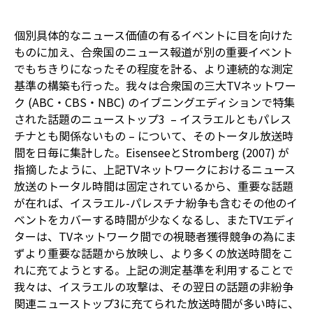
個別具体的なニュース価値の有るイベントに目を向けた
ものに加え、合衆国のニュース報道が別の重要イベント
でもちきりになったその程度を計る、より連続的な測定
基準の構築も行った。我々は合衆国の三大TVネットワー
ク (ABC・CBS・NBC) のイブニングエディションで特集
された話題のニューストップ3 – イスラエルともパレス
チナとも関係ないもの – について、そのトータル放送時
間を日毎に集計した。EisenseeとStromberg (2007) が
指摘したように、上記TVネットワークにおけるニュース
放送のトータル時間は固定されているから、重要な話題
が在れば、イスラエル-パレスチナ紛争も含むその他のイ
ベントをカバーする時間が少なくなるし、またTVエディ
ターは、TVネットワーク間での視聴者獲得競争の為にま
ずより重要な話題から放映し、より多くの放送時間をこ
れに充てようとする。上記の測定基準を利用することで
我々は、イスラエルの攻撃は、その翌日の話題の非紛争
関連ニューストップ3に充てられた放送時間が多い時に、