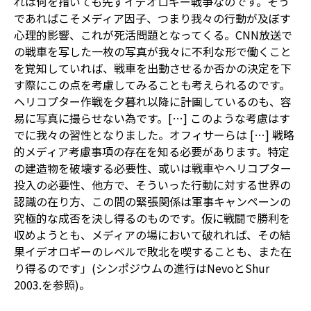
れは何を措いても先ずイデオロギー戦争なのです。そう
であればこそメディア因子、つまり我々の行動が及ぼす
心理的影響、これが死活問題となってくる。CNN放送で
の戦車を写した一枚の写真が我々に不利な形で働くこと
を覚知していれば、戦車を出動させるか否かの決定を下
す際にこの点を考慮してみることも考えられるのです。
ヘリコプター作戦を夕暮れ以降に計画しているのも、容
易に写真に撮らせない為です。[…] このような考慮はす
でに我々の習性となりました。オフィサーらは […] 戦略
的メディア考慮事項の存在を知る必要があります。特定
の建造物を破壊する必要性、或いは戦車やヘリコプター
投入の必要性、他方で、そういった行動に対する世界の
認識の在り方、この間の緊張関係は軍事キャンペーンの
究極的な成否を決し得るのものです。仮に戦闘で勝利を
収めようとも、メディアの場において破れれば、その結
果イデオロギーのレベルで敗北を喫することも、また在
り得るのです」(シンポジウムの進行はNevoとShur
2003.を参照)。