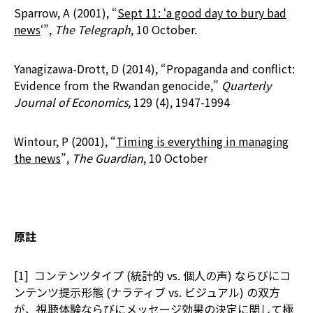
Sparrow, A (2001), “
Sept 11: ‘a good day to bury bad
news
‘”,
The Telegraph
, 10 October.
Yanagizawa-Drott, D (2014), “Propaganda and conflict:
Evidence from the Rwandan genocide,”
Quarterly
Journal of Economics,
129 (4), 1947-1994
Wintour, P (2001), “
Timing is everything in managing
the news
”,
The Guardian
, 10 October
原註
[1] コンテンツタイプ (統計的 vs. 個人の声) ならびにコ
ンテンツ提示形態 (ナラティブ vs. ビジュアル) の双方
が、視聴体験ならびにメッセージ効果の決定に関して極