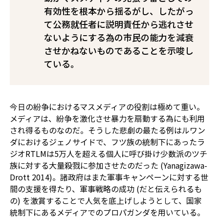
有効性を根本から揺るがし、したがっ
て公務就任者に説明責任から逃れさせ
ないようにする為の市民の能力を減衰
させかねないものであることを示唆し
ている。
今日の紛争におけるマスメディアの役割は極めて重い。
メディアは、紛争を激化させ暴力を扇動する為にも利用
され得るものなのだ。そうした悲劇の最たる例はルワン
ダにおけるジェノサイドで、フツ族の統制下にあったラ
ジオRTLMは5万人を超える個人に呼び掛け少数派のツチ
族に対する大量殺戮に参加させたのだった (Yanagizawa-
Drott 2014)。諸政府はまた軍事キャンペーンに対する世
間の支援を得たり、軍事戦略の成功 (だと伝えられるも
の) を激賞することで人気を底上げしようとして、国家
統制下にあるメディアでのプロパガンダを用いている。