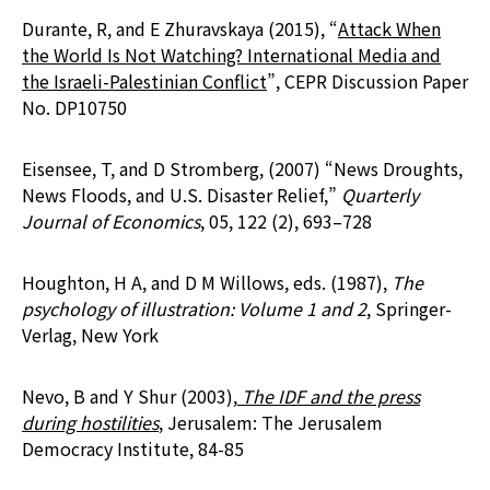
Durante, R, and E Zhuravskaya (2015), “
Attack When
the World Is Not Watching? International Media and
the Israeli-Palestinian Conflict
”, CEPR Discussion Paper
No. DP10750
Eisensee, T, and D Stromberg, (2007) “News Droughts,
News Floods, and U.S. Disaster Relief,”
Quarterly
Journal of Economics
, 05, 122 (2), 693–728
Houghton, H A, and D M Willows, eds. (1987),
The
psychology of illustration: Volume 1 and 2
, Springer-
Verlag, New York
Nevo, B and Y Shur (2003),
The IDF and the press
during hostilities
, Jerusalem: The Jerusalem
Democracy Institute, 84-85