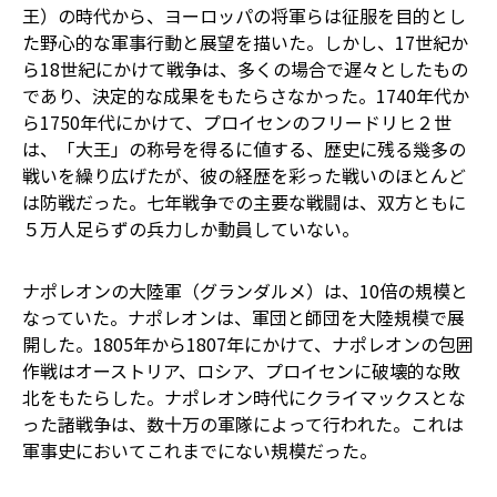
王）の時代から、ヨーロッパの将軍らは征服を目的とし
た野心的な軍事行動と展望を描いた。しかし、17世紀か
ら18世紀にかけて戦争は、多くの場合で遅々としたもの
であり、決定的な成果をもたらさなかった。1740年代か
ら1750年代にかけて、プロイセンのフリードリヒ２世
は、「大王」の称号を得るに値する、歴史に残る幾多の
戦いを繰り広げたが、彼の経歴を彩った戦いのほとんど
は防戦だった。七年戦争での主要な戦闘は、双方ともに
５万人足らずの兵力しか動員していない。
ナポレオンの大陸軍（グランダルメ）は、10倍の規模と
なっていた。ナポレオンは、軍団と師団を大陸規模で展
開した。1805年から1807年にかけて、ナポレオンの包囲
作戦はオーストリア、ロシア、プロイセンに破壊的な敗
北をもたらした。ナポレオン時代にクライマックスとな
った諸戦争は、数十万の軍隊によって行われた。これは
軍事史においてこれまでにない規模だった。