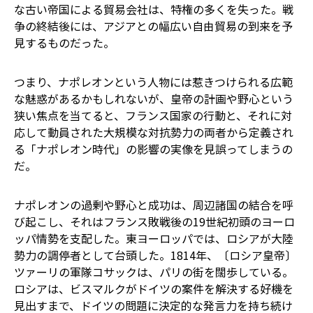
な古い帝国による貿易会社は、特権の多くを失った。戦
争の終結後には、アジアとの幅広い自由貿易の到来を予
見するものだった。
つまり、ナポレオンという人物には惹きつけられる広範
な魅惑があるかもしれないが、皇帝の計画や野心という
狭い焦点を当てると、フランス国家の行動と、それに対
応して動員された大規模な対抗勢力の両者から定義され
る「ナポレオン時代」の影響の実像を見誤ってしまうの
だ。
ナポレオンの過剰や野心と成功は、周辺諸国の結合を呼
び起こし、それはフランス敗戦後の19世紀初頭のヨーロ
ッパ情勢を支配した。東ヨーロッパでは、ロシアが大陸
勢力の調停者として台頭した。1814年、〔ロシア皇帝〕
ツァーリの軍隊コサックは、パリの街を闊歩している。
ロシアは、ビスマルクがドイツの案件を解決する好機を
見出すまで、ドイツの問題に決定的な発言力を持ち続け