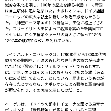
滅的な敗北を喫し、100年の歴史を誇る神聖ローマ帝国
は自主解体に追い込まれた。ナポレオンは、ドイツ語圏
ヨーロッパの広大な領土に新しい政治形態をもたらし
た。〔神聖ローマ帝国の〕公爵位は、王位に格上げされ
た。フリードリヒ大王によって名声を高めた新興国プロ
イセンは、ロシア皇帝ツァーリの寛大さに頼って1806-
1807年の破滅的な敗北を免れている。
ラインハルト・コゼレックは、1790年代から1800年代初
頭までの期間を、西洋の近代的な世俗史の概念が形成さ
れた時代（鞍の時代：サテルツァイト）であるとすれ
ば、ナポレオンはその時代のおそらく最初の英雄（ある
いは反英雄）であった、としている。歴史というものが
存在したとするなら、ナポレオンによる戦争と軍事指揮
が歴史を作り、その再編を示したのだ、と。
ヘーゲルは、〔ドイツの都市〕イェーナを駆ける皇帝ナ
ポレオンを、「世界精神」が馬に乗っていると表現し