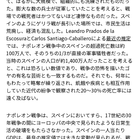
て、はるかに大規模で、組織的にも洗練されたものだっ
た。膨大な数の兵士が従軍していたことを考えると、戦
場での戦死者はかつてないほど凄惨なものだった。スペ
インのようにゲリラ戦が長引いた場所では、市民生活は
荒廃し、経済も混乱した。Leandro Prados de la
EscosuraとCarlos Santiago-Caballeroによる
最近の推定
では、ナポレオン戦争中のスペインの超過死亡数は約
100万人で、そのうちの1/3が直接の軍事犠牲者だった。
当時のスペインの人口が約1,400万人だったことを考える
と、これは恐ろしい数値であり、戦争の恐怖を描いたゴ
ヤの有名な芸術とも一致するものだ。それでも、何年に
もわたって略奪が繰り返され、飢餓や疾病とも相互作用
していた近代の紛争で観察された20～30％の死亡率には
遠く及ばない。
ナポレオン戦争は、スペインにおいてすら、17世紀の30
年戦争の間にヨーロッパの中央で見られたような日常生
活の破壊をもたらさなかった。スペインの一人当たり
GDPは、最良の推定値では大きな変動が見られるが、戦