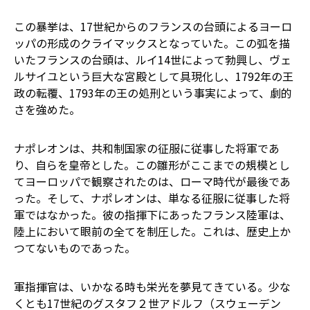
この暴挙は、17世紀からのフランスの台頭によるヨーロ
ッパの形成のクライマックスとなっていた。この弧を描
いたフランスの台頭は、ルイ14世によって勃興し、ヴェ
ルサイユという巨大な宮殿として具現化し、1792年の王
政の転覆、1793年の王の処刑という事実によって、劇的
さを強めた。
ナポレオンは、共和制国家の征服に従事した将軍であ
り、自らを皇帝とした。この雛形がここまでの規模とし
てヨーロッパで観察されたのは、ローマ時代が最後であ
った。そして、ナポレオンは、単なる征服に従事した将
軍ではなかった。彼の指揮下にあったフランス陸軍は、
陸上において眼前の全てを制圧した。これは、歴史上か
つてないものであった。
軍指揮官は、いかなる時も栄光を夢見てきている。少な
くとも17世紀のグスタフ２世アドルフ（スウェーデン