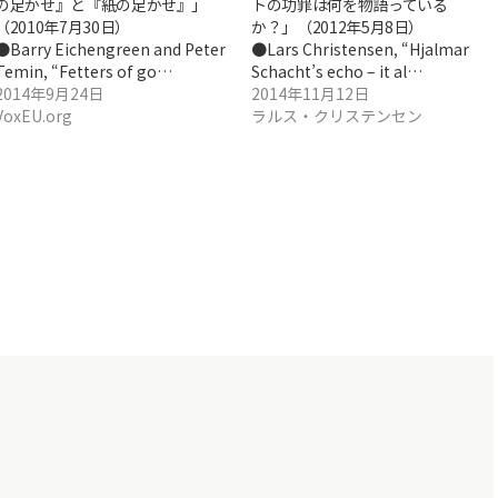
の足かせ』と『紙の足かせ』」
トの功罪は何を物語っている
（2010年7月30日）
か？」（2012年5月8日）
●Barry Eichengreen and Peter
●Lars Christensen, “Hjalmar
Temin, “Fetters of go…
Schacht’s echo – it al…
2014年9月24日
2014年11月12日
VoxEU.org
ラルス・クリステンセン