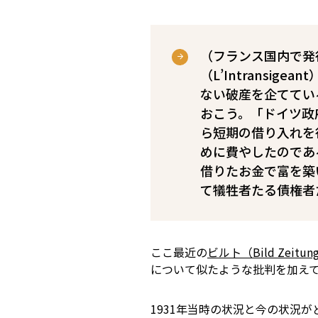
（フランス国内で発
（L’Intransi
ない破産を企ててい
おこう。「ドイツ政
ら短期の借り入れを
めに費やしたのであ
借りたお金で富を築
て犠牲者たる債権者
ここ最近の
ビルト（Bild Zeitu
について似たような批判を加え
1931年当時の状況と今の状況が