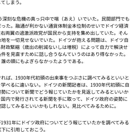
してしまう。
伴う深刻な危機の真っ只中で喘（あえ）いでいた。民間部門でも
た。融通が利かない通貨体制――金本位制――のせいでドイツ経済
左右両翼の過激派政党が国民から支持を集め出していた。そん
余地を一切見せないでいた。ドイツが抱える問題は、ドイツ自
る財政緊縮（歳出の削減ないしは増税）によって自力で解決せ
条件を見直すために話し合うなんていうのはあり得なかった。
、誰の頭にもよぎらなかったようである。
れば、1930年代初頭の出来事をつぶさに調べてみるといいと
学べるに違いない。ドイツの新聞記者は、1930年代初頭に自
姿勢について新聞でどう報じていたかを見返してみるといいか
ャ国内で発行されてる新聞を手に取って、ドイツ政府の姿勢に
確認してみるといいかもしれない。見比べてみるために。
1931年にドイツ政府についてどう報じていたかを調べてみる
以下に引用しておこう。