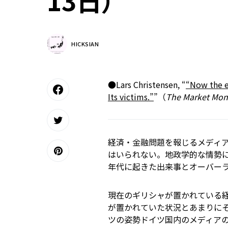
13日）
HICKSIAN
●Lars Christensen, “
“Now the en
Its victims.”
”（
The Market Mone
経済・金融問題を報じるメディア
はいられない。地政学的な情勢に
年代に起きた出来事とオーバー
現在のギリシャが置かれている経
が置かれていた状況とあまりに
ツの姿勢――ドイツ国内のメディア