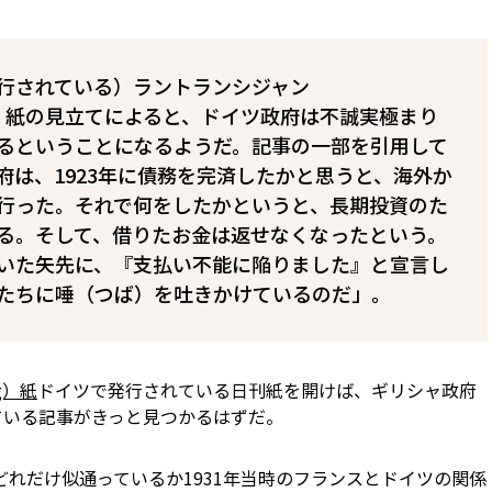
行されている）ラントランシジャン
geant）紙の見立てによると、ドイツ政府は不誠実極まり
るということになるようだ。記事の一部を引用して
府は、1923年に債務を完済したかと思うと、海外か
行った。それで何をしたかというと、長期投資のた
る。そして、借りたお金は返せなくなったという。
いた矢先に、『支払い不能に陥りました』と宣言し
たちに唾（つば）を吐きかけているのだ」。
ng）紙
――ドイツで発行されている日刊紙――を開けば、ギリシャ政府
ている記事がきっと見つかるはずだ。
どれだけ似通っているか――1931年当時のフランスとドイツの関係