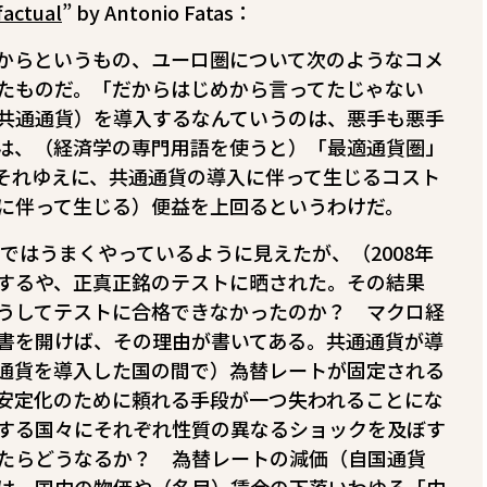
factual
” by Antonio Fatas：
からというもの、ユーロ圏について次のようなコメ
たものだ。「だからはじめから言ってたじゃない
共通通貨）を導入するなんていうのは、悪手も悪手
は、（経済学の専門用語を使うと）「最適通貨圏」
それゆえに、共通通貨の導入に伴って生じるコスト
に伴って生じる）便益を上回るというわけだ。
まではうまくやっているように見えたが、（2008年
するや、正真正銘のテストに晒された。その結果
うしてテストに合格できなかったのか？ マクロ経
書を開けば、その理由が書いてある。共通通貨が導
通貨を導入した国の間で）為替レートが固定される
安定化のために頼れる手段が一つ失われることにな
する国々にそれぞれ性質の異なるショックを及ぼす
たらどうなるか？ 為替レートの減価（自国通貨