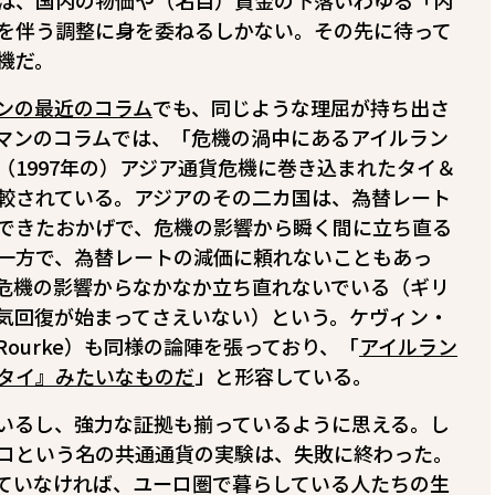
は、国内の物価や（名目）賃金の下落――いわゆる「内
痛みを伴う調整に身を委ねるしかない。その先に待って
機だ。
ンの最近のコラム
でも、同じような理屈が持ち出さ
マンのコラムでは、「危機の渦中にあるアイルラン
（1997年の）アジア通貨危機に巻き込まれたタイ＆
較されている。アジアのその二カ国は、為替レート
できたおかげで、危機の影響から瞬く間に立ち直る
一方で、為替レートの減価に頼れないこともあっ
危機の影響からなかなか立ち直れないでいる（ギリ
気回復が始まってさえいない）という。ケヴィン・
O’Rourke）も同様の論陣を張っており、「
アイルラン
タイ』みたいなものだ
」と形容している。
いるし、強力な証拠も揃っているように思える。し
ロという名の共通通貨の実験は、失敗に終わった。
ていなければ、ユーロ圏で暮らしている人たちの生