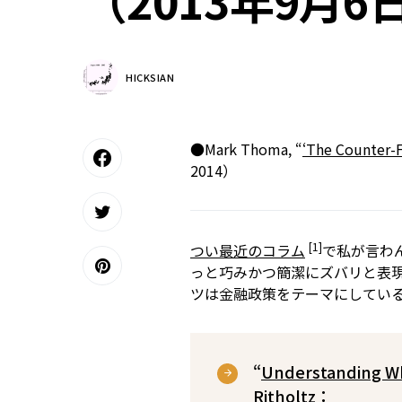
（2013年9月6
HICKSIAN
●Mark Thoma, “
‘The Counter-F
2014）
[1]
つい最近のコラム
で私が言わん
っと巧みかつ簡潔にズバリと表
ツは金融政策をテーマにしてい
“
Understanding Wh
Ritholtz：