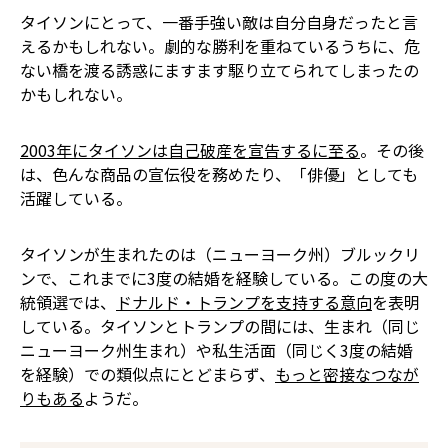
タイソンにとって、一番手強い敵は自分自身だったと言
えるかもしれない。劇的な勝利を重ねているうちに、危
ない橋を渡る誘惑にますます駆り立てられてしまったの
かもしれない。
2003年にタイソンは自己破産を宣告するに至る
。その後
は、色んな商品の宣伝役を務めたり、「俳優」としても
活躍している。
タイソンが生まれたのは（ニューヨーク州）ブルックリ
ンで、これまでに3度の結婚を経験している。この度の大
統領選では、
ドナルド・トランプを支持する意向
を表明
している。タイソンとトランプの間には、生まれ（同じ
ニューヨーク州生まれ）や私生活面（同じく3度の結婚
を経験）での類似点にとどまらず、
もっと密接なつなが
りもある
ようだ。