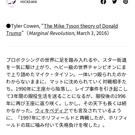
HICKSIAN
●Tyler Cowen, “
The Mike Tyson theory of Donald
Trump
”（
Marginal Revolution
, March 3, 2016）
プロボクシングの世界に足を踏み入れるや、スター街道
を一気に駆け上がり、ヘビー級の世界チャンピオンにま
で上り詰めたマイク・タイソン。一体いつ殴られたのか
わからないままに、マットに沈められていく対戦相手た
ち。1990年に王座から陥落し、レイプ事件を引き起こし
て3年間の服役生活を送ることになるが、服役後の1996
年に再び王座に返り咲く。しかし、その天下も長くは続
かなかった。
ウィキペディア
でも言及されているよう
に、「1997年にホリフィールドと再戦したが、ホリフィ
ールドの耳に噛み付いて失格負けを喫した」。