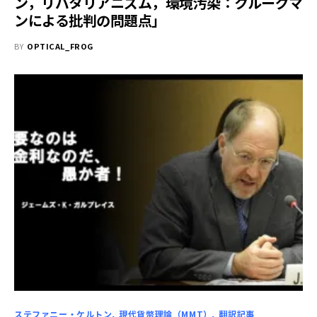
ン，リバタリアニズム，環境汚染：クルーグマ
ンによる批判の問題点」
BY
OPTICAL_FROG
ステファニー・ケルトン
現代貨幣理論（MMT）
翻訳記事