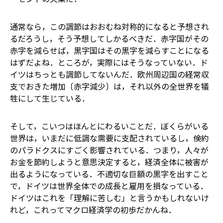
通常なら，この調節はおおむね対称的になると予想され
るだろうし，そう予想してしかるべきだ．赤字国がその
赤字を減らせば，黒字国はその黒字を減らすことになる
はずだよね．ところが，実際にはそうなっていない．ド
イツはちっとも調節してないんだ．欧州周辺国の経常収
支でおきた増加〔赤字減少〕は，それ以外の全世界を犠
牲にして生じている．
そして，こいつはほんとにわるいことだ．ぼくらがいる
世界は，いまだに低調な需要に支配されているし，倹約
のパラドクスにすごく影響されている．つまり，人々が
お金を節約しようと意思決定すると，経済全体に被害が
出るようになっている．不適切な巨額の黒字を出すこと
で，ドイツは世界全体での成長と雇用を損なっている．
ドイツはこれを「理解に苦しむ」と言うかもしれないけ
れど，これってマクロ経済学の初歩だかんね．