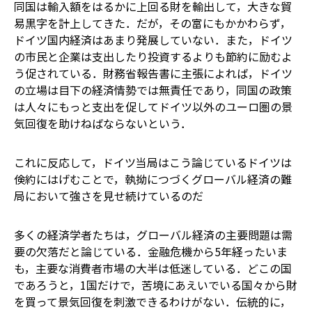
同国は輸入額をはるかに上回る財を輸出して，大きな貿
易黒字を計上してきた．だが，その富にもかかわらず，
ドイツ国内経済はあまり発展していない．また，ドイツ
の市民と企業は支出したり投資するよりも節約に励むよ
う促されている．財務省報告書に主張によれば，ドイツ
の立場は目下の経済情勢では無責任であり，同国の政策
は人々にもっと支出を促してドイツ以外のユーロ圏の景
気回復を助けねばならないという．
これに反応して，ドイツ当局はこう論じている――ドイツは
倹約にはげむことで，執拗につづくグローバル経済の難
局において強さを見せ続けているのだ
多くの経済学者たちは，グローバル経済の主要問題は需
要の欠落だと論じている．金融危機から5年経ったいま
も，主要な消費者市場の大半は低迷している．どこの国
であろうと，1国だけで，苦境にあえいでいる国々から財
を買って景気回復を刺激できるわけがない．伝統的に，