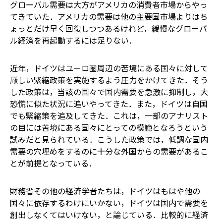
グローバル需要は大方がアメリカの消費者市場からやっ
てきていた．アメリカの需要は他の主要国市場よりはち
ょっとだけ早く回復しつつあるけれど，緩慢なグローバ
ル経済を再起動するには足りない．
近年，ドイツはユーロ圏周辺の苦境にある国々に対して
厳しい緊縮政策を実施するよう圧力をかけてきた．そう
した政策は，当該の国々で国内需要を急激に抑制し，大
恐慌に似た状況に追いやってきた．また，ドイツは自国
でも緊縮策を追及してきた．これは，一部のアナリスト
の目には苦境にある国々にとっての模範となろうという
試みだと見られている．こうした政策では，低調な国内
需要の穴埋めをするのに十分な外国からの需要があるこ
とが前提となっている．
財務省その他の経済学者たちは，ドイツはもはや他の
国々に依存するわけにいかない，ドイツは国内で需要を
創出しなくてはいけない，と論じている．比較的に経済