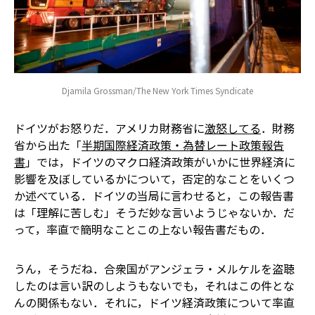
Djamila Grossman/The New York Times Syndicate
ドイツがお怒りだ．アメリカ財務省に
激怒してる
．財務
省から出た「
半期国際経済政策・為替レート政策報告
書
」では，ドイツのマクロ経済政策がいかに世界経済に
影響を及ぼしているかについて，否定的なことをいくつ
か述べている．ドイツの当局に言わせると，この報告書
は「理解に苦しむ」そうだ――妙な言いようじゃないか．だ
って，率直で簡明なことこの上ない報告書だもの．
うん，そうだね．合衆国がアンジェラ・メルケルを盗聴
したのは言い訳のしようもない――でも，それはこの件とな
んの関係もない．それに，ドイツ経済政策について率直