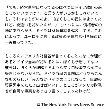
「でも，経常黒字になってるのはべつにドイツ政府の過
ちじゃないのでは？」と言う人がいるかもしれない――で
も，それはまちがいだよ．（ぼくもこの罠にはまってた
けど，間違いを認めたんだ．） ひとつには，債権者の立
場にありながら，ドイツは財政緊縮を追及してる．これ
によって，ユーロ圏における政策の全体的な引き締めに
一役買ってきた．
もちろん，アメリカ財務省が言ってることになにか理が
あるとドイツ当局が認めるとは，ぼくも予想してない．
彼らは，ぼくらが理解するようなマクロ経済学なんて大
好きじゃないからね．ドイツ当局の見解はどうやらこん
なものらしい――「みんながドイツのようになって，巨額の
貿易黒字をたたき出せばいい」．ところがアメリカ財務
省が自明な事実をあっさり言ってしまったわけだ．
© The New York Times News Service