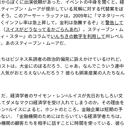
者からぼくに出演依頼があった．イベントの中身を聞くと，経
スティーブン・ムーアが提示している見解に対する代替案をぼ
そう，このアーサー・ラッファは，2009年に「マネタリーベ
なくインフレ率は急上昇して，金利は急騰するぞ」と
警告して
し（
スイスがどうなってるかごらんあれ
），スティーブン・ム
ティ・スター』のコラムで
いんちきの数字を利用して
州レベル
た，あのスティーブン・ムーアだ．
たちはビジネス系読者の政治的偏見に訴えかけているけれど，
コストは，大金にのぼるだろう．じゃあ，なんでこういう連中
人気がおとろえないんだろう？ 彼らも娯楽産業の人たちなん
」だ．経済学者のサイモン・レン=ルイスが先日おもしろい文
してダメなマクロ経済学を受け入れてしまうのか，その理由を
レン=ルイスによると，ホントのところ，金融企業は短期の予
いない．「金融機関のためにはたらいている経済学者たちは，
の機関の顧客たちを相手に話すことに時間を使っている．彼ら