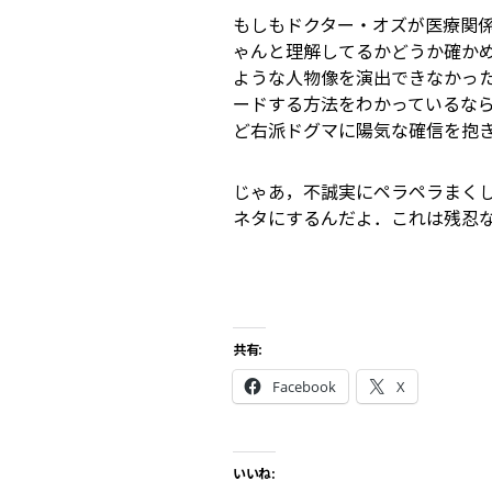
もしもドクター・オズが医療関
ゃんと理解してるかどうか確か
ような人物像を演出できなかっ
ードする方法をわかっているな
ど右派ドグマに陽気な確信を抱
じゃあ，不誠実にペラペラまくし
ネタにするんだよ．これは残忍
共有:
Facebook
X
いいね: