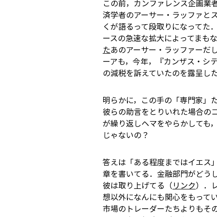
この前，カンファレンス企画業
済学者のアーサー・ラッファと
くが語るって段取りになってた．
ースの急速な拡大によってまも
た
あのアーサー・ラッファーだ
ーアも，今年，『カンザス・シ
の減税を訴えていたのを露呈し
明らかに，この手の「専門家」
彼らの助言をとりいれた場合の
が繰り返しヘマをやらかしても，
じゃないの？
答えは「ある程度まではイエス
章を書いてる．金融部門がどう
彼は取り上げてる（
リンク
）．
想以外になんにも関心をもって
市場のトレーダーたちよりもそ