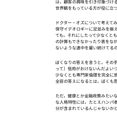
は，顧客の興味を引き印象づけ
世界観をもっている方が役に立
ドクター・オズについて考えて
保守イデオロギーに足並みを揃
ても，それにしたって少なくとも
の計算もできなかったり表をな
ないような連中を雇い続けてる
ぼくなりの答えを言うと，その
って〕信用がおけないんだよ――
少なくとも専門家倫理を完全に
全容の答えになるとは，ぼくも
ただ，健康とか金融政策みたい
な人格特性には，たとえハンパ
分が含まれているんじゃないか