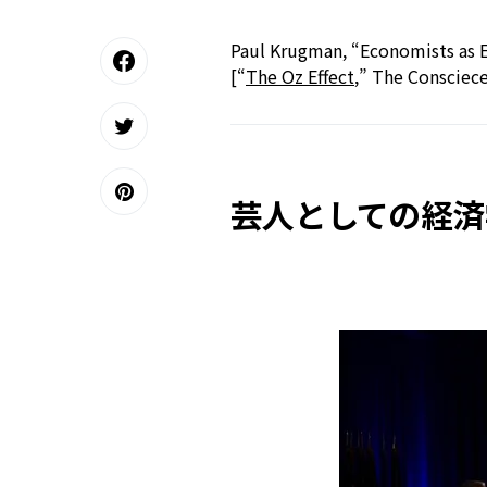
Paul Krugman, “Economists as E
[“
The Oz Effect
,” The Consciece
芸人としての経済