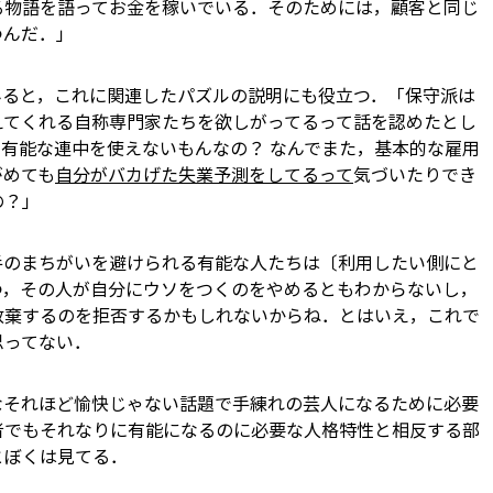
る物語を語ってお金を稼いでいる．そのためには，顧客と同じ
つんだ．」
みると，これに関連したパズルの説明にも役立つ．「保守派は
えてくれる自称専門家たちを欲しがってるって話を認めたとし
有能な連中を使えないもんなの？ なんでまた，基本的な雇用
がめても
自分がバカげた失業予測をしてるって
気づいたりでき
の？」
手のまちがいを避けられる有能な人たちは〔利用したい側にと
いつ，その人が自分にウソをつくのをやめるともわからないし，
放棄するのを拒否するかもしれないからね．とはいえ，これで
思ってない．
なそれほど愉快じゃない話題で手練れの芸人になるために必要
者でもそれなりに有能になるのに必要な人格特性と相反する部
とぼくは見てる．