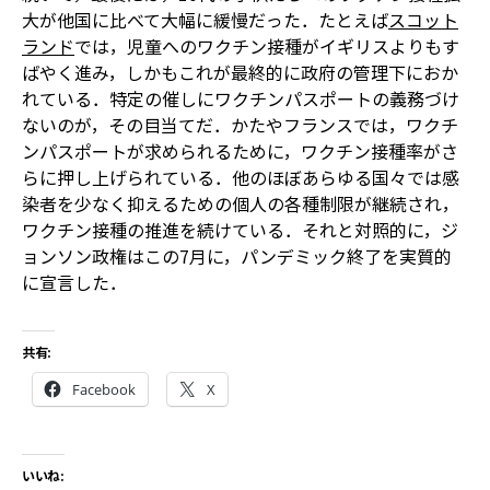
大が他国に比べて大幅に緩慢だった．たとえば
スコット
ランド
では，児童へのワクチン接種がイギリスよりもす
ばやく進み，しかもこれが最終的に政府の管理下におか
れている．特定の催しにワクチンパスポートの義務づけ
ないのが，その目当てだ．かたやフランスでは，ワクチ
ンパスポートが求められるために，ワクチン接種率がさ
らに押し上げられている．他のほぼあらゆる国々では感
染者を少なく抑えるための個人の各種制限が継続され，
ワクチン接種の推進を続けている．それと対照的に，ジ
ョンソン政権はこの7月に，パンデミック終了を実質的
に宣言した．
共有:
Facebook
X
いいね: