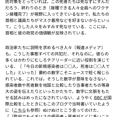
防対策をとっていれば，この死者たちは死なずにすんだ
だろう．終わりのとき（接種できる人々全員へのワクチ
ン接種完了）が視野に入ってきているなかで，私たちの
首相と議員たちがマスク着用などを好まないからといっ
て，こうした人々をみすみす死なせている．ここには，
首相と彼の政党の価値観が反映されている．
政治家たちに説明を求めるべき人々〔報道メディア〕
も，こうした事態すべての共犯だ．それなのに，彼らの
多くはかわりにむしろチアリーダーに近い役割を演じて
いる．〔「今日の新規感染者は○○人，死者は○○人で
した」といった〕要約の数字こそニュースで短く報じら
れている．これでは，そうした数字が意味をなさない．
感染者数や死者数を他国と比較したり当事者たちの等身
大の姿を伝えたりといったかたちで，数字に文脈をもた
せる試みはめったになされていない．ようやく
BBC が
国
際比較をしたときにも――このブログで当時書いていたよう
に（
こちら
も参照）――ぬけぬけとこう言ってのけた．
「〔欧州でもイギリスの感染者・死者がとくに多いこと