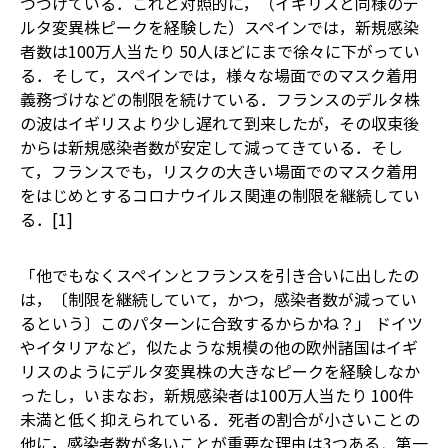
つづけている．これと対照的に，（イギリスと同様のデ
ルタ変異株ピークを経験した）スペインでは，新規感染
者数は100万人当たり 50人ほどにまで徐々に下がってい
る．そして，スペインでは，様々な場面でのマスク着用
義務づけなどの制限を続けている．フランスのデルタ株
の波はイギリスより少し遅れて到来したが，その収束後
からは新規感染者数が安定して減ってきている．そし
て，フランスでも，リスクの大きい場面でのマスク着用
をはじめとするコロナウイルス関連の制限を継続してい
る．[1]
「他でもなくスペインとフランスを引き合いに出したの
は，〔制限を継続していて，かつ，感染者数が減ってい
るという〕このパターンに合致するからかね？」 ドイツ
やイタリアなど，似たような規模の他の欧州諸国はイギ
リスのようにデルタ変異株の大きなピークを経験しなか
ったし，いまなお，新規感染者は100万人当たり 100件
未満と低く抑えられている．死者の割合が小さいことの
他に，感染者数が多いことが重要な理由は3つある．第一