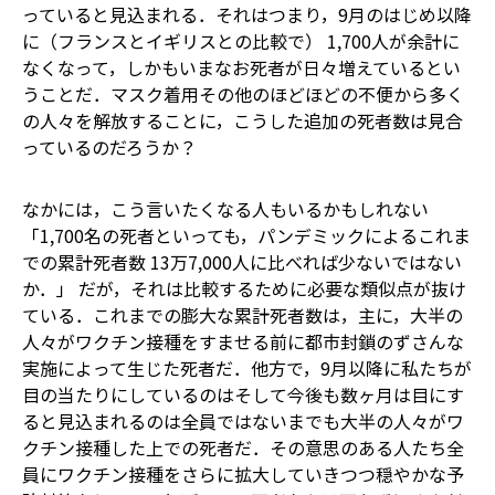
っていると見込まれる．それはつまり，9月のはじめ以降
に（フランスとイギリスとの比較で） 1,700人が余計に
なくなって，しかもいまなお死者が日々増えているとい
うことだ．マスク着用その他のほどほどの不便から多く
の人々を解放することに，こうした追加の死者数は見合
っているのだろうか？
なかには，こう言いたくなる人もいるかもしれない
――「1,700名の死者といっても，パンデミックによるこれま
での累計死者数 13万7,000人に比べれば少ないではない
か．」 だが，それは比較するために必要な類似点が抜け
ている．これまでの膨大な累計死者数は，主に，大半の
人々がワクチン接種をすませる前に都市封鎖のずさんな
実施によって生じた死者だ．他方で，9月以降に私たちが
目の当たりにしているのは――そして今後も数ヶ月は目にす
ると見込まれるのは――全員ではないまでも大半の人々がワ
クチン接種した上での死者だ．その意思のある人たち全
員にワクチン接種をさらに拡大していきつつ穏やかな予