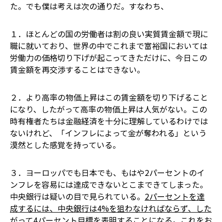
た。でも僕は考えは次の通りだ。すなわち、
１．ほとんどの国の労働者は割の良い実質賃金額で現に
職に就いており、世界の中でこれまで富裕国においては
労働力の価格切り下げが起こってきただけに、今日この
賃金額を再交渉することはできない。
２．より高率の物価上昇はこの賃金額を切り下げること
になり、したがって高率の物価上昇は人気がない。この
時有権者たちは金融経済を十分に理解しているわけでは
ないけれど、「インフレによって金が奪われる」という
漠然とした感覚を持っている。
３．ヨーロッパでも日本でも、もはや2パーセントのイ
ンフレを容易には達成できないとこまできてしまった。
中央銀行は疑いの目で見られている。
2パーセントを達
成するには、中央銀行は4%を狙わなければならず、した
がって4パーセント目標を表明することになる。
これをお