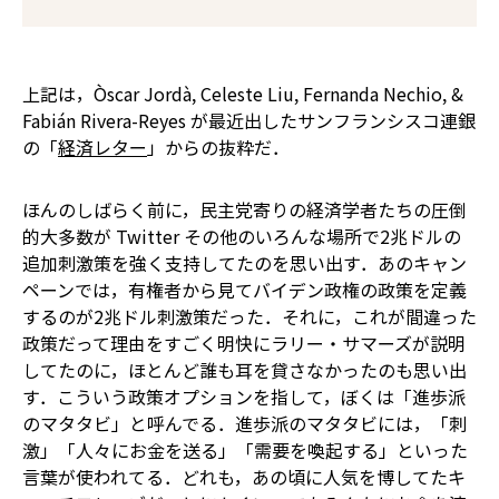
上記は，Òscar Jordà, Celeste Liu, Fernanda Nechio, &
Fabián Rivera-Reyes が最近出したサンフランシスコ連銀
の「
経済レター
」からの抜粋だ．
ほんのしばらく前に，民主党寄りの経済学者たちの圧倒
的大多数が Twitter その他のいろんな場所で2兆ドルの
追加刺激策を強く支持してたのを思い出す．あのキャン
ペーンでは，有権者から見てバイデン政権の政策を定義
するのが2兆ドル刺激策だった．それに，これが間違った
政策だって理由をすごく明快にラリー・サマーズが説明
してたのに，ほとんど誰も耳を貸さなかったのも思い出
す．こういう政策オプションを指して，ぼくは「進歩派
のマタタビ」と呼んでる．進歩派のマタタビには，「刺
激」「人々にお金を送る」「需要を喚起する」といった
言葉が使われてる．どれも，あの頃に人気を博してたキ