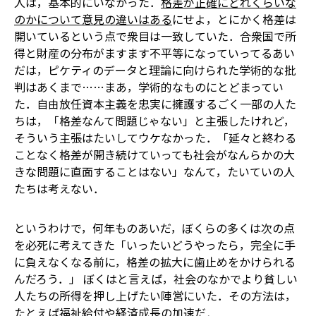
人は，基本的にいなかった．
格差が正確にどれくらいな
のかについて意見の違いはある
にせよ，とにかく格差は
開いているという点で衆目は一致していた．合衆国で所
得と財産の分布がますます不平等になっていってるあい
だは，ピケティのデータと理論に向けられた学術的な批
判はあくまで……まあ，学術的なものにとどまってい
た．自由放任資本主義を忠実に擁護するごく一部の人た
ちは，「格差なんて問題じゃない」と主張したけれど，
そういう主張はたいしてウケなかった．「延々と終わる
ことなく格差が開き続けていっても社会がなんらかの大
きな問題に直面することはない」なんて，たいていの人
たちは考えない．
というわけで，何年ものあいだ，ぼくらの多くは次の点
を必死に考えてきた――「いったいどうやったら，完全に手
に負えなくなる前に，格差の拡大に歯止めをかけられる
んだろう．」 ぼくはと言えば，社会のなかでより貧しい
人たちの所得を押し上げたい陣営にいた．その方法は，
たとえば福祉給付や経済成長の加速だ．