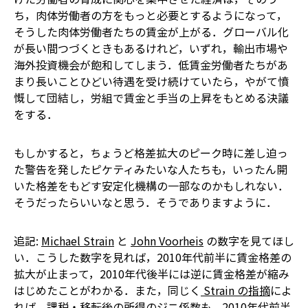
ち，肉体労働者の方をもっと必要とするようになって，
そうした肉体労働者たちの賃金が上がる．グローバル化
が長い間つづくときもあるけれど，いずれ，輸出市場や
海外投資機会が飽和してしまう．低賃金労働者たちがあ
まり長いことひどい待遇を受け続けていたら，やがて憤
慨して団結し，労組で賃金と手当の上昇をもとめる決議
をする．
もしかすると，ちょうど格差拡大のピーク時に差し迫っ
た警告を発したピケティみたいな人たちも，いったん開
いた格差をもどす安定化機構の一部なのかもしれない．
そうだったらいいなと思う．そうでありますように．
追記:
Michael Strain
と
John Voorheis
の数字を見てほし
い．こうした数字を見れば，2010年代前半に賃金格差の
拡大が止まって，2010年代後半には逆に賃金格差が縮み
はじめたことがわかる．また，同じく
Strain の指摘
によ
れば，課税・移転後の所得のジニ係数も，2010年代前半