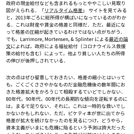
政府の現金給付なども含まれる――もっとややこしい見取り
図がえられる．「
リアルタイム格差
」 サイトを見てみる
と，2013年ごろに総所得が横ばいになっているのがわか
る．これは財産や賃金の格差と同様だ．ただ，最近にな
って格差の圧縮が起きているわけではない点がちがう．
でも，Larrimore, Mortensen, & Splinter による
最近の論
文
によれば，政府による福祉給付（コロナウイルス救援
策の給付も含む）によって，他より貧しい人たちの所得
の伸びが後押しされている．
次の点はぜひ留意しておきたい．格差の縮小とはいって
も，ごくごくささやかなものだ――金融危機後の数年間にお
きた格差拡大をかろうじて相殺するていどでしかない．
80年代，90年代，00年代の長期的な傾向を逆転するのに
は，まるで足りない．それに，これは一時的な救いでし
かないかもしれない．ただ，ピケティ本が世に出てから
格差が拡大を続けなかったのを見るにつけ，どうやら，
資本主義がいまにも危機に陥るという予測は誇大だった