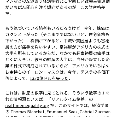
マンなどの左派寄り経済学者たちや新しい社会主義運動
がいちばん関心を注ぐ傾向があるのが，この財産格差
だ．
もう気づいている読者もいるだろうけど，今年，株価は
ガクンと下がった（そこまでではないけど，住宅価格も
下がった）．株価が下がると，中流や貧困層よりも富裕
層の方が痛手を負いやすい．
富裕層がアメリカの株式の
大半を所有している
からだ．なかでも超富裕層の痛手は
とくに大きい．彼らの財産の大半は，自分が設立した企
業の株式で構成されているからだ．アメリカでいちばん
お金持ちのイーロン・マスクは，今年，テスラの株価下
落によって，
1330億ドルを失った
．
これは，財産の数字に見てとれる．そういう数字のすぐ
れた情報源といえば，「リアルタイム格差」の
realtimeinequality.org
だ．このサイトでは，経済学者
の Thomas Blanchet, Emmanuel Saez, Gabriel Zucman