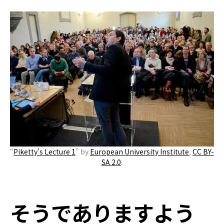
“
Piketty’s Lecture 1
” by
European University Institute
,
CC BY-
SA 2.0
.
そうでありますよう