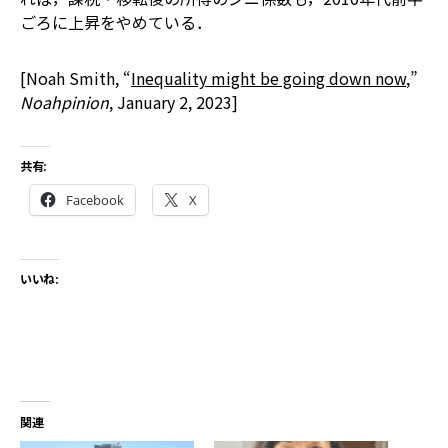
ごろに上昇をやめている．
[Noah Smith, “
Inequality might be going down now
,”
Noahpinion
, January 2, 2023]
共有:
Facebook
X
いいね:
関連