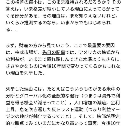
この格差の縮小は，このまま維持されるだろうか？ その
答えは，いま格差が縮小している理由によってちがって
くる部分がある．その理由は，まだ知りえないけれど，
いくらか推測するのなら，いまからでもはじめられ
る．．
まず，財産の方から見ていこう．ここで最重要の要因
は，株式市場だ．
先日の記事
では，アメリカの株式から
の利益が，いままで慣れ親しんできた水準よりもさらに
ささやかなものに今後10年間で変わってくるかもしれな
い理由を列挙した．
列挙した理由には，たとえばこういうものがある――米中の
分断とグローバル化の全般的な退行（つまりは海外で利
益を得る機会が減るってこと），人口増加の減速，金利
上昇，息を吹き返した反トラスト運動（つまり利益マー
ジンの伸びが鈍化するってこと），そして，株価が歴史
的な観点でみていまだにかなり高いって事実．今後10年