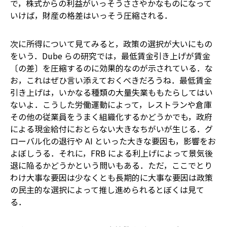
で，株式からの利益がいっそうささやかなものになって
いけば，財産の格差はいっそう圧縮される．
次に所得について見てみると，政策の選択が大いにもの
をいう．Dube らの研究では，最低賃金引き上げが賃金
〔の差〕を圧縮するのに効果的なのが示されている．な
お，これはぜひ言い添えておくべきだろうね．最低賃金
引き上げは，いかなる種類の大量失業ももたらしてはい
ないよ．こうした労働運動によって，レストランや倉庫
その他の従業員をうまく組織化するかどうかでも，政府
による現金給付におとらない大きなちがいが生じる．グ
ローバル化の退行や AI といった大きな要因も，影響をお
よぼしうる．それに，FRB による利上げによって景気後
退に陥るかどうかという問いもある．ただ，ここでとり
わけ大事な要因は――少なくとも長期的に大事な要因は――政策
の民主的な選択によって推し進められるとぼくは見て
る．