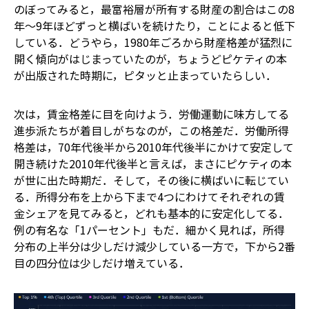
のぼってみると，最富裕層が所有する財産の割合はこの8
年～9年ほどずっと横ばいを続けたり，ことによると低下
している．どうやら，1980年ごろから財産格差が猛烈に
開く傾向がはじまっていたのが，ちょうどピケティの本
が出版された時期に，ピタッと止まっていたらしい．
次は，賃金格差に目を向けよう．労働運動に味方してる
進歩派たちが着目しがちなのが，この格差だ．労働所得
格差は，70年代後半から2010年代後半にかけて安定して
開き続けた――2010年代後半と言えば，まさにピケティの本
が世に出た時期だ．そして，その後に横ばいに転じてい
る．所得分布を上から下まで4つにわけてそれぞれの賃
金シェアを見てみると，どれも基本的に安定化してる．
例の有名な「1パーセント」もだ．細かく見れば，所得
分布の上半分は少しだけ減少している一方で，下から2番
目の四分位は少しだけ増えている．