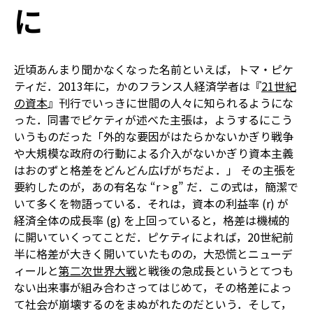
に
近頃あんまり聞かなくなった名前といえば，トマ・ピケ
ティだ．2013年に，かのフランス人経済学者は『
21世紀
の資本
』刊行でいっきに世間の人々に知られるようにな
った．同書でピケティが述べた主張は，ようするにこう
いうものだった――「外的な要因がはたらかないかぎり――戦争
や大規模な政府の行動による介入がないかぎり――資本主義
はおのずと格差をどんどん広げがちだよ．」 その主張を
要約したのが，あの有名な “r > g” だ．この式は，簡潔で
いて多くを物語っている．それは，資本の利益率 (r) が
経済全体の成長率 (g) を上回っていると，格差は機械的
に開いていくってことだ．ピケティによれば，20世紀前
半に格差が大きく開いていたものの，大恐慌とニューデ
ィールと
第二次世界大戦
と戦後の急成長というとてつも
ない出来事が組み合わさってはじめて，その格差によっ
て社会が崩壊するのをまぬがれたのだという．そして，