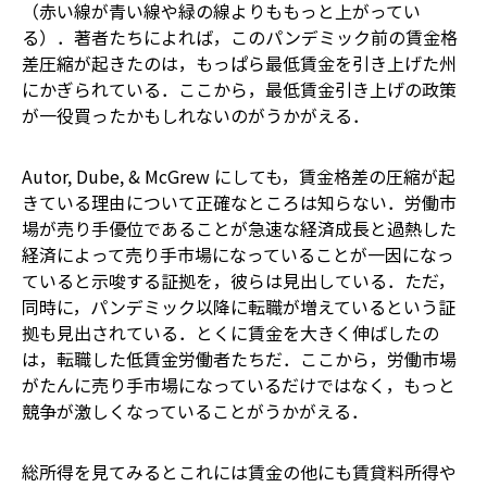
（赤い線が青い線や緑の線よりももっと上がってい
る）．著者たちによれば，このパンデミック前の賃金格
差圧縮が起きたのは，もっぱら最低賃金を引き上げた州
にかぎられている．ここから，最低賃金引き上げの政策
が一役買ったかもしれないのがうかがえる．
Autor, Dube, & McGrew にしても，賃金格差の圧縮が起
きている理由について正確なところは知らない．労働市
場が売り手優位であることが――急速な経済成長と過熱した
経済によって売り手市場になっていることが――一因になっ
ていると示唆する証拠を，彼らは見出している．ただ，
同時に，パンデミック以降に転職が増えているという証
拠も見出されている．とくに賃金を大きく伸ばしたの
は，転職した低賃金労働者たちだ．ここから，労働市場
がたんに売り手市場になっているだけではなく，もっと
競争が激しくなっていることがうかがえる．
総所得を見てみると――これには賃金の他にも賃貸料所得や