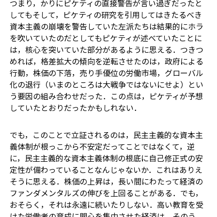
つまり，かりにピケティの直接警告が言い過ぎだったと
しても――そして，ピケティの研究を引用してはきたるべき
資本主義の崩壊を警告していた左派たちは結果的にホラ
を吹いていたのだとしても――ピケティが述べていたことに
は，核心を突いていた部分があるように思える．つきつ
めれば，格差拡大の傾向を逆転させたのは，政府による
行動，株価の下落，売り手優位の労働市場，グローバル
化の退行（いまのところは大戦争ではないにせよ）とい
う要因の組み合わせだった．この点は，ピケティが予想
していたとおりだったかもしれない．
でも，このことで立証されるのは，民主主義的な資本主
義体制が根っこから不安定だってことではなくて，逆
に，民主主義的な資本主義体制の根底に自己修正式の安
定性が備わっていることなんじゃないか．これはありえ
そうに思える．株価の上昇は，長い間にわたって経済の
ファンダメンタルズの伸びを上回ることがある．でも，
おそらく，それは永遠に続いたりしない．高い教育を受
けた労働者の育成に関心を集中させた経済は，そのう