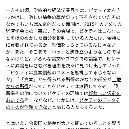
一方その頃，学術的な経済学業界では，ピケティ本をき
っかけに，激しい論争の幕が切って下ろされていた――その
なかでもいちばん劇的だった瞬間は，2015年のアメリカ
経済学会での一幕だ．その会場で，ピケティはこんなこ
とをほのめかした――自分を批判している人たちは，
金持ち
に買収されているか，対価をもらっている
んじゃない
か．また，そこまで「わっ」と沸き立つようなものでは
ないけれど，いろんな論文やブログでの論議で，ピケテ
ィに異論をはさむべき理由を次々に見つけ出していった
――「ピケティは
資本償却
のコストを無視してるじゃない
か」「「資本」から得られる所得のかなりの部分が
土地
からの所得
だってことをピケティは無視してるぞ」「貯
蓄率その他についてピケティの理論では
疑わしい仮定を
おいてる
ぞ」などなど．なかには，
ピケティのデータそ
のものが信頼できない
と論じる人たちすらいた．
とはいえ，合衆国で格差が大きく開いていることを疑う