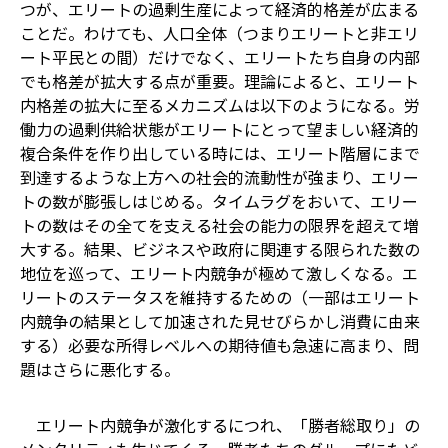
つが、エリートの過剰生産によって経済的格差が広まる
ことだ。わけても、人口全体（つまりエリートと非エリ
ート――平民――との間）だけでなく、エリートたち自身の内部
でも格差が拡大する点が重要。理論によると、エリート
内格差の拡大に至るメカニズムは以下のようになる。労
働力の過剰供給状態がエリートにとって望ましい経済的
複合条件を作り出している時には、エリート階層にまで
到達するような上方への社会的流動性が強まり、エリー
トの数が膨張しはじめる。タイムラグをおいて、エリー
トの数はその全てを支える社会の能力の限界を超えて増
大する。結果、ビジネスや政府に関連する限られた数の
地位を巡って、エリート内競争が極めて激しくなる。エ
リートのステータスを維持するための（一部はエリート
内競争の結果として加速された見せびらかし消費に由来
する）必要な所得レベルへの期待値も急速に高まり、問
題はさらに悪化する。
エリート内競争が激化するにつれ、「勝者総取り」の