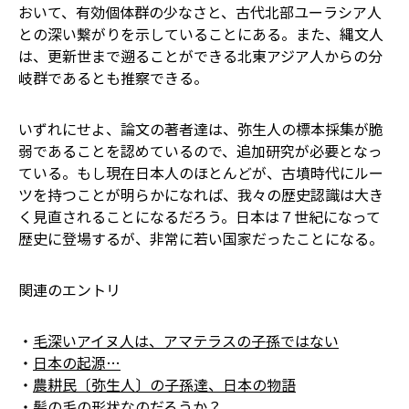
おいて、有効個体群の少なさと、古代北部ユーラシア人
との深い繋がりを示していることにある。また、縄文人
は、更新世まで遡ることができる北東アジア人からの分
岐群であるとも推察できる。
いずれにせよ、論文の著者達は、弥生人の標本採集が脆
弱であることを認めているので、追加研究が必要となっ
ている。もし現在日本人のほとんどが、古墳時代にルー
ツを持つことが明らかになれば、我々の歴史認識は大き
く見直されることになるだろう。日本は７世紀になって
歴史に登場するが、非常に若い国家だったことになる。
関連のエントリ
・
毛深いアイヌ人は、アマテラスの子孫ではない
・
日本の起源…
・
農耕民〔弥生人〕の子孫達、日本の物語
・
髪の毛の形状なのだろうか？