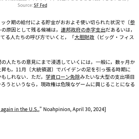
Source:
SF Fed
ミック期の給付による貯金がおおよそ使い切られた状況で〔
参
レの原因として残る候補は，
連邦政府の赤字支出
だ――あるいは，
してる人たちの呼び方でいくと，「
大胆財政
（ビッグ・フィス
間の人たちの意見にまで浸透していくには，一般に，数ヶ月か
昇も，11月〔大統領選〕でバイデンの足を引っ張る時期に
かもしれない．ただ，
学資ローン免除
みたいな大型の支出項目
やろうというなら，現政権は危険なゲームに興じることになる
g again in the U.S.
,” Noahpinion, April 30, 2024]