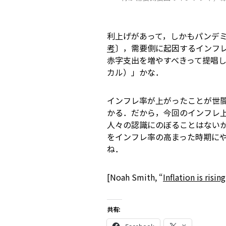
利上げがあって，しかもパンデ
考
〕，需要側に起因するインフ
赤字支出を増やすべきって提唱
カル）」かな．
インフレ率が上がったことが世
かる．だから，今回のインフレ上
人々の認識にのぼることはない
をインフレ率の高まった時期に
ね．
[Noah Smith, “
Inflation is risin
共有: