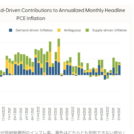
が供給側要因のインフレ率，黄色はどちらとも判別できない部分 /