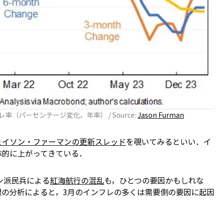
フレ率（パーセンテージ変化，年率） / Source:
Jason Furman
ェイソン・ファーマンの更新スレッド
を覗いてみるといい．イ
体的に上がってきている．
シ派民兵による
紅海航行の混乱
も，ひとつの要因かもしれな
銀の分析によると，3月のインフレの多くは需要側の要因に起因