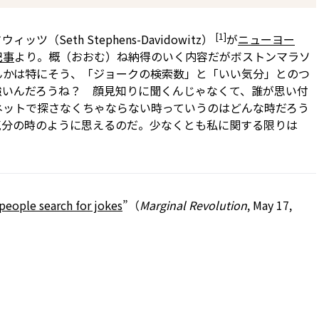
[1]
（Seth Stephens-Davidowitz）
が
ニューヨー
記事
より。概（おおむ）ね納得のいく内容だが――ボストンマラソ
かは特にそう――、「ジョークの検索数」と「いい気分」とのつ
強いんだろうね？ 顔見知りに聞くんじゃなくて、誰が思い付
ネットで探さなくちゃならない時っていうのはどんな時だろう
気分の時のように思えるのだ。少なくとも私に関する限りは
people search for jokes
”（
Marginal Revolution
, May 17,