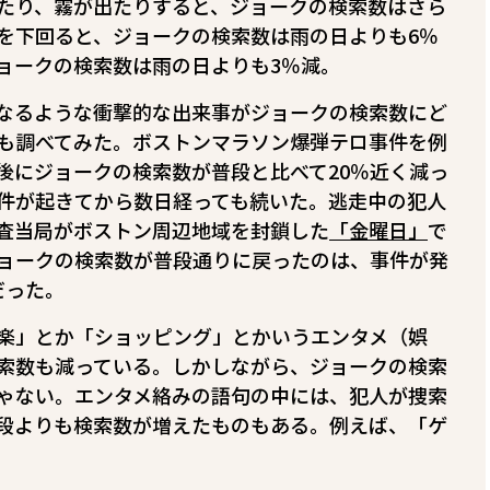
たり、霧が出たりすると、ジョークの検索数はさら
点下を下回ると、ジョークの検索数は雨の日よりも6％
ークの検索数は雨の日よりも3％減――。
なるような衝撃的な出来事がジョークの検索数にど
も調べてみた。ボストンマラソン爆弾テロ事件を例
後にジョークの検索数が普段と比べて20％近く減っ
件が起きてから数日経っても続いた。逃走中の犯人
査当局がボストン周辺地域を封鎖した
「金曜日」
で
ョークの検索数が普段通りに戻ったのは、事件が発
だった。
楽」とか「ショッピング」とかいうエンタメ（娯
索数も減っている。しかしながら、ジョークの検索
ゃない。エンタメ絡みの語句の中には、犯人が捜索
段よりも検索数が増えたものもある。例えば、「ゲ