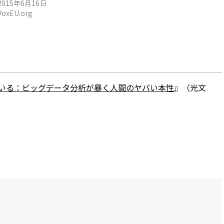
2015年6月16日
VoxEU.org
いる：ビッグデータ分析が暴く人間のヤバい本性
』（光文