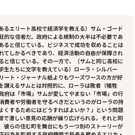
.にあるエリート高校で経済学を教える）サム・ゴード
狂的な信者だ。政府による規制の大半は不必要であ
あると信じている。ビジネスで成功を収めることは
れてしかるべきであり、経済活動の自由が保障され
ると信じている。その一方で、（サムと同じ高校に
学生たちに文学を教えている）ローラ・シルバー
リート・ジャーナル紙よりもワーズワースの方が好
を讃えるサムとは対照的に、ローラは敗者（犠牲
府は「市場」――サムが愛してやまない「市場」――の行
消費者や労働者を守るべきだというのがローラの持
よくするためにはどうすればよいか？」という問題
間で激しい意見の応酬が繰り広げられる。それと同
、彼らの住む町を舞台にもう一つ別のストーリーが
正行為を監視する政府機関で局長を務めるエリカ・