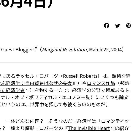
年6月4日）
, Guest Blogger!
”（
Marginal Revolution
, March 25, 2004）
るラッセル・ロバーツ（Russell Roberts）は、類稀な経
学ぶ経済学：自由貿易はなぜ必要か
』）や
ロマンス作品
（邦訳
ちた経済学者
』）を物する一方で、経済学の分野で権威あるト
ーナル・オブ・ポリティカル・エコノミー誌）にいくつも論文
者というのは、世界中を探しても彼くらいのものだ。
？ 一体どんな内容？ そうなのだ。経済学は「ロマンティッ
い？ 論より証拠。ロバーツの『
The Invisible Heart
』の紹介