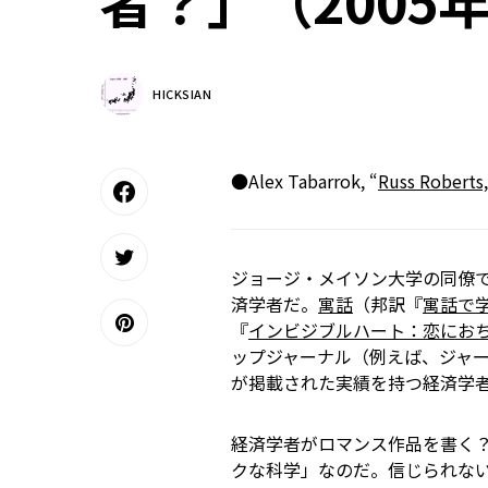
者？」（2005
HICKSIAN
●Alex Tabarrok, “
Russ Roberts
ジョージ・メイソン大学の同僚でもあ
済学者だ。
寓話
（邦訳『
寓話で
『
インビジブルハート：恋にお
ップジャーナル（例えば、ジャ
が掲載された実績を持つ経済学
経済学者がロマンス作品を書く
クな科学」なのだ。信じられな