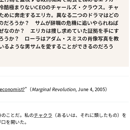
冷酷極まりないCEOのチャールズ・クラウス。チャ
ために奔走するエリカ。異なる二つのドラマはどの
のだろうか？ サムが辞職の危機に追いやられねば
ぜなのか？ エリカは捜し求めていた証拠を手にす
ろうか？ ローラはアダム・スミスの肖像写真を教
るような男――サム――を愛することができるのだろう
 economist?
”（
Marginal Revolution
, June 4, 2005）
時のことだ。私の
チャクラ
（あるいは、それに類したもの）を
が口を開いた。