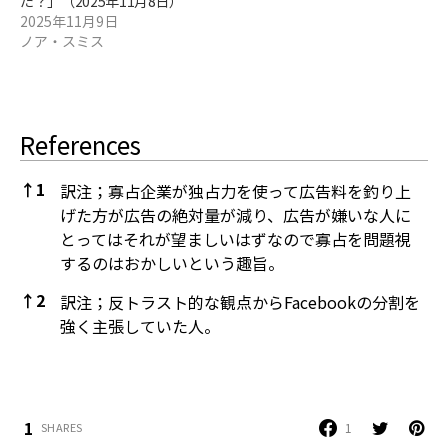
た？」（2025年11月8日）
2025年11月9日
ノア・スミス
References
↑
1
訳注；寡占企業が独占力を使って広告料を釣り上
げた方が広告の絶対量が減り、広告が嫌いな人に
とってはそれが望ましいはずなので寡占を問題視
するのはおかしいという趣旨。
↑
2
訳注；反トラスト的な観点からFacebookの分割を
強く主張していた人。
References
1
1
SHARES