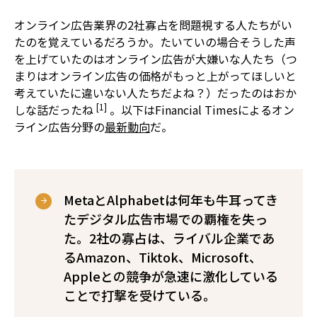
オンライン広告業界の2社寡占を問題視する人たちがい
たのを覚えているだろうか。たいていの場合そうした声
を上げていたのはオンライン広告が大嫌いな人たち（つ
まりはオンライン広告の価格がもっと上がってほしいと
考えていたに違いない人たちだよね？）だったのはおか
[1]
しな話だったね
。以下はFinancial Timesによるオン
ライン広告分野の
最新動向
だ。
MetaとAlphabetは何年も牛耳ってき
たデジタル広告市場での覇権を失っ
た。2社の寡占は、ライバル企業であ
るAmazon、Tiktok、Microsoft、
Appleとの競争が急速に激化している
ことで打撃を受けている。