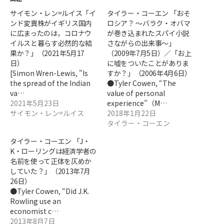
サイモン・レン=ルイス「イ
タイラー・コーエン 「おそ
ンド変異株がイギリス国内
ロシア？ ～バラク・オバマ
に広まったのは，コロナウ
が巻き込まれたスパイ小説
イルスと暮らす必然的な結
さながらの出来事～」
果か？」（2021年5月17
（2009年7月5日）／「お上
日）
に嘘をついたことがありま
[Simon Wren-Lewis, "Is
すか？」（2006年4月6日）
the spread of the Indian
●Tyler Cowen, “The
va…
value of personal
2021年5月23日
experience”（M…
サイモン・レン=ルイス
2018年1月22日
タイラー・コーエン
タイラー・コーエン 「J・
K・ローリングは経済学者の
名前を使って正体を仄めか
していた？」（2013年7月
26日）
●Tyler Cowen, “Did J.K.
Rowling use an
economist c…
2013年8月7日