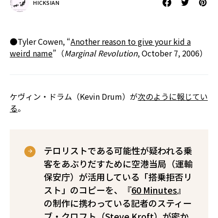
HICKSIAN
●Tyler Cowen, “
Another reason to give your kid a
weird name
”（
Marginal Revolution
, October 7, 2006）
ケヴィン・ドラム（Kevin Drum）が
次のように報じてい
る
。
テロリストである可能性が疑われる乗
客をあぶりだすために空港当局（運輸
保安庁）が活用している「搭乗拒否リ
スト」のコピーを、『
60 Minutes
』
の制作に携わっている記者のスティー
ブ・クロフト（Steve Kroft）が密か