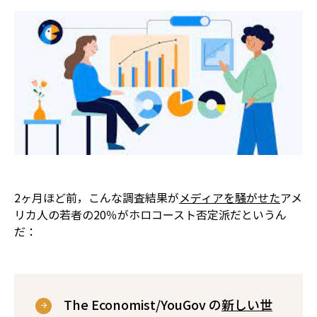
2ヶ月ほど前，こんな調査結果が
メディアを騒がせた
――アメ
リカ人の若者の20％がホロコースト否定派だというん
だ：
The Economist/YouGov の
新しい世