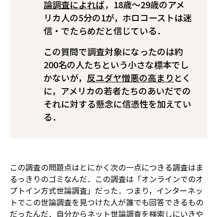
論調査によれば
，18歳～29歳のアメ
リカ人の5分の1が，ホロコーストは迷
信・でたらめだと信じている．
この質問で調査対象になったのは約
200名の人たちという小さな標本でし
かないが，
反ユダヤ憎悪の高まり
――とく
に，アメリカの若者たちのあいだでの
それ――に対する懸念に信憑性を加えてい
る．
この調査の問題点はとにかく次の一点につきる――調査はま
るっきりのゴミなんだ．この調査は「オンラインでのオ
プトイン方式世論調査」だった．つまり，インターネッ
トでこの世論調査を見つけた人が誰でも回答できるもの
だったんだ．自分からネット世論調査を検索しにいきや