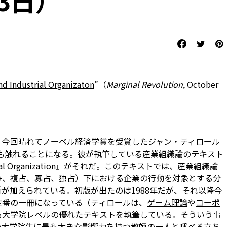
13日）
nd Industrial Organizaton
”（
Marginal Revolution
, October
、今回晴れてノーベル経済学賞を受賞したジャン・ティロール
にすぐにも触れることになる。彼が執筆している産業組織論のテキスト
al Organization
』がそれだ。このテキストでは、産業組織論
競争、複占、寡占、独占）下における企業の行動を対象とする分
析が加えられている。初版が出たのは1988年だが、それ以降今
定番の一冊になっている（ティロールは、
ゲーム理論
や
コーポ
も大学院レベルの優れたテキストを執筆している。そういう事
の大学院生に最も大きな影響力を持つ教師の一人と呼べる立ち