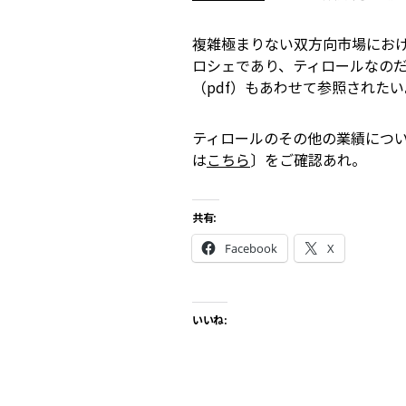
複雑極まりない双方向市場にお
ロシェであり、ティロールなのだ
（pdf）もあわせて参照されたい―
ティロールのその他の業績につ
は
こちら
〕をご確認あれ。
共有:
Facebook
X
いいね: