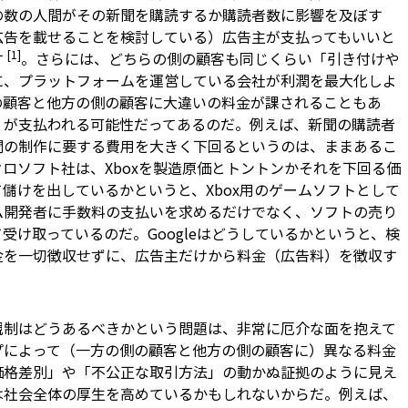
の人間がその新聞を購読するか――購読者数――に影響を及ぼす
広告を載せることを検討している）広告主が支払ってもいいと
[1]
す
。さらには、どちらの側の顧客も同じくらい「引き付けや
に、プラットフォームを運営している会社が利潤を最大化しよ
の顧客と他方の側の顧客に大違いの料金が課されることもあ
」が支払われる可能性だってあるのだ。例えば、新聞の購読者
聞の制作に要する費用を大きく下回るというのは、ままあるこ
ロソフト社は、Xboxを製造原価とトントンかそれを下回る価
儲けを出しているかというと、Xbox用のゲームソフトとして
ム開発者に手数料の支払いを求めるだけでなく、ソフトの売り
受け取っているのだ。Googleはどうしているかというと、検
金を一切徴収せずに、広告主だけから料金（広告料）を徴収す
規制はどうあるべきかという問題は、非常に厄介な面を抱えて
プによって（一方の側の顧客と他方の側の顧客に）異なる料金
価格差別」や「不公正な取引方法」の動かぬ証拠のように見え
は社会全体の厚生を高めているかもしれないからだ。例えば、