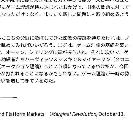
野にゲーム理論が持ち込まれたおかげで、旧来の問題に対して
になっただけでなく、まったく新しい問題にも取り組めるよう
あちこちの分野に及ぼしてきた影響の痕跡を辿りたければ、ノ
を眺めてみればいいだろう。まずは、ゲーム理論の基礎を築い
ン、オーマン、シェリング――に賞が授与され、それに次いで、ゲ
功績者たち――ハーヴィッツ＆マスキン＆マイヤーソン（メカニ
オークション理論）――へという順になっているわけだが、今回
符が打たれることになるかもしれない。ゲーム理論が一時の勢
勢いを増してきているのだ。
—————
and Platform Markets
”（
Marginal Revolution
, October 13,