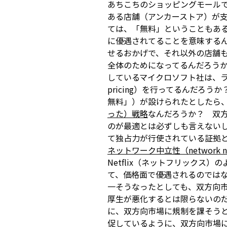
あちこちのショッピングモール
ある店舗（アンカーストア）が
ては、「無料」ということもあ
に優遇されてることを意味する
せるおかげで、それ以外の店舗
全体のためになってるんだろうか
しているマイクロソフト社は、ライ
pricing）を行ってるんだろ
無料」）が設けられたとしたら
った）戦略
なんだろうか？ 双
のが最適とは必ずしも言えない
て独占力が行使されている証拠
ネットワーク中立性（network neu
Netflix（ネットフリックス
て、価格面で優遇されるのでは
一そうなったとしても、双方向
厚生が悪化するとは限らないの
に、双方向市場に規制を課そう
促している
ように、双方向市場