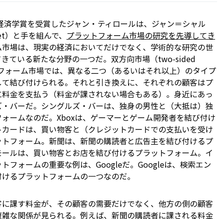
ル経済学賞を受賞したジャン・ティロールは、ジャン＝シャル
ochet）と手を組んで、
プラットフォーム市場の研究を先導してき
ム市場は、現実の経済においてだけでなく、学術的な研究の世
ている新たな分野の一つだ。双方向市場（two-sided
ットフォーム市場では、異なる二つ（あるいはそれ以上）のタイプ
して結び付けられる。それと引き換えに、それぞれの顧客はプ
に料金を支払う（料金が課されない場合もある）。身近にあっ
ズ・バーだ。シングルズ・バーは、独身の男性と（大抵は）独
ォームなのだ。Xboxは、ゲーマーとゲーム開発者を結び付け
トカードは、買い物客と（クレジットカードでの支払いを受け
ットフォーム。新聞は、新聞の購読者と広告主を結び付けるプ
モールは、買い物客とお店を結び付けるプラットフォーム。イ
フォームの重要な例は、Googleだ。Googleは、検索エン
付けるプラットフォームの一つなのだ。
客に課す料金が、その顧客の需要だけでなく、他方の側の顧客
複雑な関係が見られる。例えば、新聞の購読者に課される料金