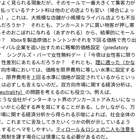
でよく見られる現象だが、そのモールで一番大きくて集客力が
支払っているテナント料は他のどの店よりも安い（場合によっ
る）。これは、大規模な店舗が小規模なライバル店よりも不当
んだろうか？ それとも、アンカーストアに買い物客が押し寄
もそのおこぼれに与れる（あずかれる）から、結果的にモール
？ Xboxを製造原価とトントンかそれを下回る価格で売り出
バル企業を追い出すために略奪的価格設定（predatory
うか？ シングルズ・バーで女性無料デー（「今夜は女性客に限り
、性差別にあたるんだろうか？ それとも、
理に適った（かな
方向市場においては、価格を限界費用に等しい水準に設定する
し、限界費用を上回る水準に価格が設定されているからといっ
とは必ずしも言えないのだ。双方向市場に関する経済分析は、
trality）
の問題を考えるのにも役立つ。例えば、
）のような会社がインターネット界のアンカーストアみたいになっ
ないかと心配する声を耳にすることがある。しかしながら、万
市場に関する経済分析から得られる示唆によれば、社会全体の
だ。これまでに言及してきたいくつかの例が示しているよう
とするとヘマをしやすい。
ティロール＆ロシェの二人も注意を
に規制を課す場合には慎重になる必要があるのだ。