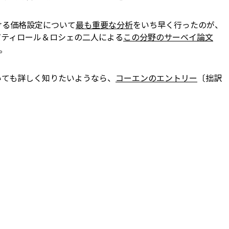
ける価格設定について
最も重要な分析
をいち早く行ったのが、
――ティロール＆ロシェの二人による
この分野のサーベイ論文
―。
いても詳しく知りたいようなら、
コーエンのエントリー
〔拙訳