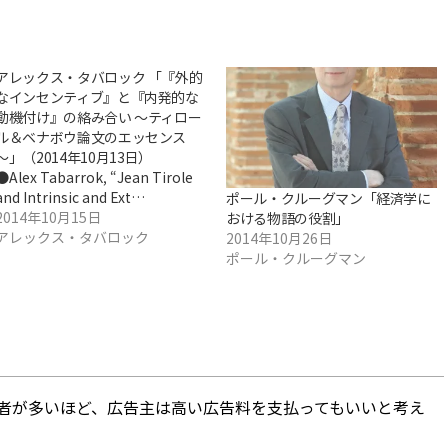
アレックス・タバロック 「『外的
なインセンティブ』と『内発的な
動機付け』の絡み合い ～ティロー
ル＆ベナボウ論文のエッセンス
～」（2014年10月13日）
●Alex Tabarrok, “Jean Tirole
and Intrinsic and Ext…
ポール・クルーグマン「経済学に
2014年10月15日
おける物語の役割」
アレックス・タバロック
2014年10月26日
ポール・クルーグマン
者が多いほど、広告主は高い広告料を支払ってもいいと考え