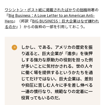
ワシントン・ポスト紙に掲載されたばかりの拙稿
――拙著の
『
Big Business：A Love Letter to an American Anti-
Hero
』（邦訳『
BIG BUSINESS：巨大企業はなぜ嫌われ
るのか
』）からの抜粋――の一部を引用しておこう。
しかし、である。アメリカの歴史を振
り返ると、巨大企業が『進歩』を後押
しする強力な原動力の役割を担った例
が多いことに気付かされる。世の人々
に働く場を提供するというかたちを通
じてだけではない。巨大企業は、差別
や抑圧に苦しむ人々に手を差し伸べる
一連の慣行なり、規範なりの定着に一
役買ってもいるのだ。