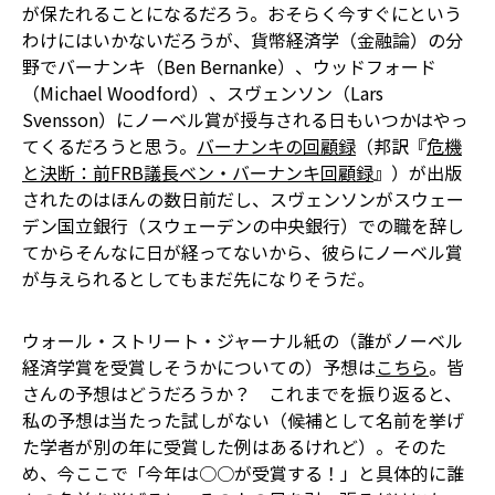
が保たれることになるだろう。おそらく今すぐにという
わけにはいかないだろうが、貨幣経済学（金融論）の分
野でバーナンキ（Ben Bernanke）、ウッドフォード
（Michael Woodford）、スヴェンソン（Lars
Svensson）にノーベル賞が授与される日もいつかはやっ
てくるだろうと思う。
バーナンキの回顧録
（邦訳『
危機
と決断：前FRB議長ベン・バーナンキ回顧録
』）が出版
されたのはほんの数日前だし、スヴェンソンがスウェー
デン国立銀行（スウェーデンの中央銀行）での職を辞し
てからそんなに日が経ってないから、彼らにノーベル賞
が与えられるとしてもまだ先になりそうだ。
ウォール・ストリート・ジャーナル紙の（誰がノーベル
経済学賞を受賞しそうかについての）予想は
こちら
。皆
さんの予想はどうだろうか？ これまでを振り返ると、
私の予想は当たった試しがない（候補として名前を挙げ
た学者が別の年に受賞した例はあるけれど）。そのた
め、今ここで「今年は○○が受賞する！」と具体的に誰