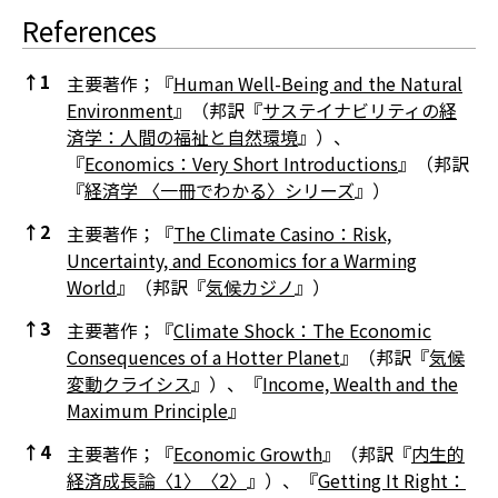
References
↑
1
主要著作；『
Human Well-Being and the Natural
Environment
』（邦訳『
サステイナビリティの経
済学：人間の福祉と自然環境
』）、
『
Economics：
Very Short Introductions
』（邦訳
『
経済学 〈一冊でわかる〉シリーズ
』）
↑
2
主要著作；『
The Climate Casino：Risk,
Uncertainty, and Economics for a Warming
World
』（邦訳『
気候カジノ
』）
↑
3
主要著作；『
Climate Shock：The Economic
Consequences of a Hotter Planet
』（邦訳『
気候
変動クライシス
』）、『
Income, Wealth and the
Maximum Principle
』
↑
4
主要著作；『
Economic Growth
』（邦訳『
内生的
経済成長論〈1〉〈2〉
』）、『
Getting It Right：