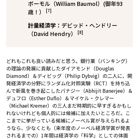
ボーモル（William Baumol）(御年93
[7]
歳！）
計量経済学：
デビッド・ヘンドリー
[8]
（David Hendry）
どれもこれも良い読みだと思う。銀行業（バンキング）
の理論の発展に貢献したダイアモンド（Douglas
Diamond）＆ディビッグ（Philip Dybvig）の二人に、開
発経済学の分野にランダム化対照実験（RCT）を持ち込
んで新風を巻き起こしたバナジー（Abhijit Banerjee）＆
デュフロ（Esther Duflo）＆マイケル・クレマー
（Michael Kremer）の三人――まだ時期的に早すぎるかもし
れないけれど――も個人的には候補に加えたいところだ。こ
こまでに挙がっている候補にノーベル賞が与えられるよ
うなら、少なくとも（来年度のノーベル経済学賞が発表
されるまでの）1年間は経済学の「科学」としての体面