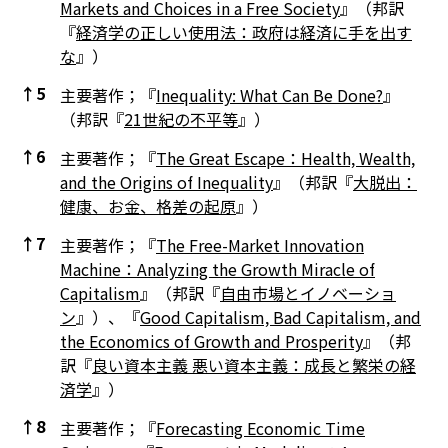
Markets and Choices in a Free Society
』（邦訳
『
経済学の正しい使用法：政府は経済に手を出す
な
』）
↑
5
主要著作；『
Inequality: What Can Be Done?
』
（邦訳『
21世紀の不平等
』）
↑
6
主要著作；『
The Great Escape：Health, Wealth,
and the Origins of Inequality
』（邦訳『
大脱出：
健康、お金、格差の起原
』）
↑
7
主要著作；『
The Free-Market Innovation
Machine：Analyzing the Growth Miracle of
Capitalism
』（邦訳『
自由市場とイノベーショ
ン
』）、『
Good Capitalism, Bad Capitalism, and
the Economics of Growth and Prosperity
』（邦
訳『
良い資本主義 悪い資本主義：成長と繁栄の経
済学
』）
↑
8
主要著作；『
Forecasting Economic Time