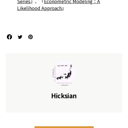
Series
』、『
Econometric Modeling：A
Likelihood Approach
』
References
Hicksian