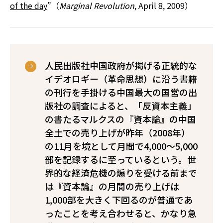
of the day
”（
Marginal Revolution
, April 8, 2009）
人民出版社
――中国政府が掲げる正統的な
イデオロギー（革命思想）に沿う書籍
の刊行を手掛ける中国最大の国営の出
版社――の調査によると、「反資本主義」
の書たるマルクスの『資本論』の中国
全土での売り上げが昨年（2008年）
の11月を境として月間で4,000～5,000
部を記録するに至っているという。世
界的な経済危機の煽りを受ける前まで
は『資本論』の月間の売り上げは
1,000部を大きく下回るのが普通であ
ったことを考え合わせると、かなり急