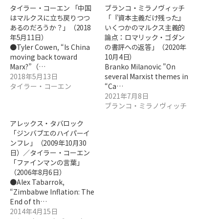
タイラー・コーエン 「中国
ブランコ・ミラノヴィッチ
はマルクスに立ち戻りつつ
「『資本主義だけ残った』
あるのだろうか？」（2018
いくつかのマルクス主義的
年5月11日）
論点：ロマリック・ゴダン
●Tyler Cowen, “Is China
の書評への返答」（2020年
moving back toward
10月4日）
Marx?”（…
Branko Milanovic "On
2018年5月13日
several Marxist themes in
タイラー・コーエン
“Ca…
2021年7月8日
ブランコ・ミラノヴィッチ
アレックス・タバロック
「ジンバブエのハイパーイ
ンフレ」（2009年10月30
日）／タイラー・コーエン
「ファインマンの言葉」
（2006年8月6日）
●Alex Tabarrok,
“Zimbabwe Inflation: The
End of th…
2014年4月15日