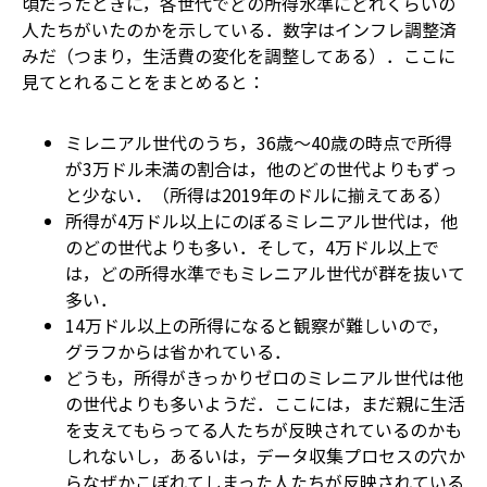
頃だったときに，各世代でどの所得水準にどれくらいの
人たちがいたのかを示している．数字はインフレ調整済
みだ（つまり，生活費の変化を調整してある）．ここに
見てとれることをまとめると：
ミレニアル世代のうち，36歳～40歳の時点で所得
が3万ドル未満の割合は，他のどの世代よりもずっ
と少ない．（所得は2019年のドルに揃えてある）
所得が4万ドル以上にのぼるミレニアル世代は，他
のどの世代よりも多い．そして，4万ドル以上で
は，どの所得水準でもミレニアル世代が群を抜いて
多い．
14万ドル以上の所得になると観察が難しいので，
グラフからは省かれている．
どうも，所得がきっかりゼロのミレニアル世代は他
の世代よりも多いようだ．ここには，まだ親に生活
を支えてもらってる人たちが反映されているのかも
しれないし，あるいは，データ収集プロセスの穴か
らなぜかこぼれてしまった人たちが反映されている