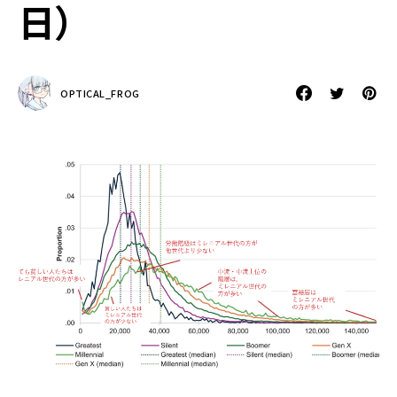
日）
OPTICAL_FROG