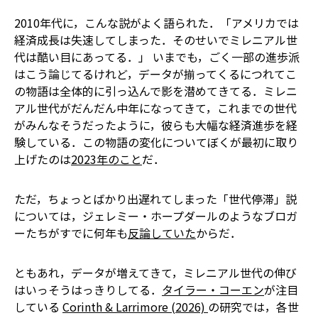
2010年代に，こんな説がよく語られた．「アメリカでは
経済成長は失速してしまった．そのせいでミレニアル世
代は酷い目にあってる．」 いまでも，ごく一部の進歩派
はこう論じてるけれど，データが揃ってくるにつれてこ
の物語は全体的に引っ込んで影を潜めてきてる．ミレニ
アル世代がだんだん中年になってきて，これまでの世代
がみんなそうだったように，彼らも大幅な経済進歩を経
験している．この物語の変化についてぼくが最初に取り
上げたのは
2023年のこと
だ．
ただ，ちょっとばかり出遅れてしまった――「世代停滞」説
については，ジェレミー・ホープダールのようなブロガ
ーたちがすでに何年も
反論していた
からだ．
ともあれ，データが増えてきて，ミレニアル世代の伸び
はいっそうはっきりしてる．
タイラー・コーエン
が注目
している
Corinth & Larrimore (2026)
の研究では，各世