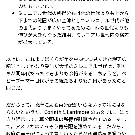
のかもしれない．
ミレニアル世代の所得分布は他の世代よりも上から
下までの範囲が広い――全体としてミレニアル世代が他
の世代よりうまくやってるために，他の世代よりも
伸びが大きくなった結果，ミレニアル世代内の格差
が拡大している．
以上は，これまでぼくらが年を重ねつつ見てきた現実の
記述としてかなり妥当だ――大半のミレニアル世代は，親た
ちが同年代だったときよりも余裕がある．ちょうど，ベ
ビーブーマー世代がその親たちよりも余裕があったのと
同じだ．
だからって，政府による再分配がいらないって話にはな
らない――というか，Corinth & Larrimore の論文では，はっ
きり明示して，
再分配後の所得が計算されている
．そし
て，アメリカは
いっそう再分配を強めている
．だから，
政府の再分配によって貧しい人たちが所得階層を登りや