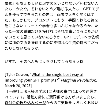
要素」をちょちょいと足すのをいとわない／恥じない人
たち，かたや，それをいとう／恥じる人たち．GPT モデ
ルを使ってできることの差は，両者で大きく開くはず
だ．もしかして，プロンプトにもう一手間くわえる気を
起こさないエリートや学者も多いんじゃなかろうか．た
った一文の質問だけを投げればそれで事足りるにちがい
ないとでも思っていないだろうか．GPT モデルへの依頼
に追加の文脈を提供するのに不慣れな性質の持ち主だっ
たりしないだろうか．
いずれ，そのへんもはっきりしてくるだろうね．
[Tyler Cowen, “
What is the single best way of
improving your GPT prompts?
”
Marginal Revolution
,
March 20, 2023]
〔一般社団法人経済学101は皆様の寄付によって運営さ
れています。活動方針にご賛同頂ける方がいましたら、
寄付金の振り込みページ
からのご支援をよろしくお願い