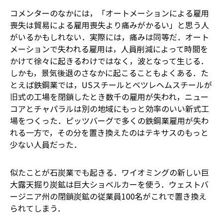
コメンターのなかには，「オートメーションによる雇用
喪失は貿易による雇用喪失より痛みがかるい」と思う人
がいるかもしれない．実際には，痛みは同等だ．オート
メーションで失われる雇用は，人員削減によって時間を
かけて徐々に起きるわけではなく，波となって生じる．
しかも，景気後退のさなかに起こることもよくある．た
とえば鉄鋼業では，USスチールとベツレヘムスチールが
旧式の工場を閉鎖したとき数千の雇用が失われ，ニュー
コアとチャパラルは別の地域にもっと効率のいい新式工
場をつくった．ピッツバーグで多くの鉄鋼業雇用が失わ
れる一方で，その分を置き換えたのはテキサスのもっと
少ない人員だった．
似たことが石炭業でも起きる．ワイオミングの新しい巨
大露天掘り炭鉱は巨大ショベルカーを使う．ウェストバ
ージニア州の閉鎖炭鉱の従業員100名がこれで置き換え
られてしまう．