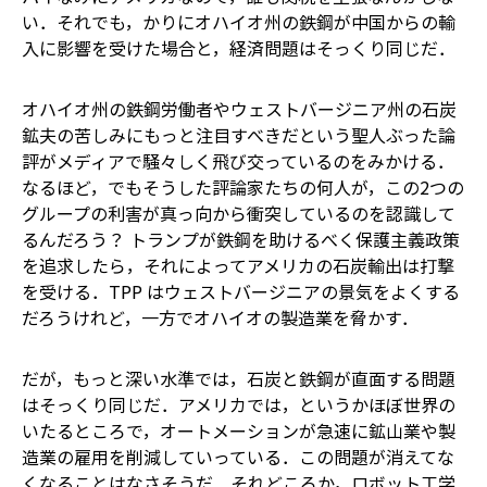
い．それでも，かりにオハイオ州の鉄鋼が中国からの輸
入に影響を受けた場合と，経済問題はそっくり同じだ．
オハイオ州の鉄鋼労働者やウェストバージニア州の石炭
鉱夫の苦しみにもっと注目すべきだという聖人ぶった論
評がメディアで騒々しく飛び交っているのをみかける．
なるほど，でもそうした評論家たちの何人が，この2つの
グループの利害が真っ向から衝突しているのを認識して
るんだろう？ トランプが鉄鋼を助けるべく保護主義政策
を追求したら，それによってアメリカの石炭輸出は打撃
を受ける．TPP はウェストバージニアの景気をよくする
だろうけれど，一方でオハイオの製造業を脅かす．
だが，もっと深い水準では，石炭と鉄鋼が直面する問題
はそっくり同じだ．アメリカでは，というかほぼ世界の
いたるところで，オートメーションが急速に鉱山業や製
造業の雇用を削減していっている．この問題が消えてな
くなることはなさそうだ．それどころか，ロボット工学