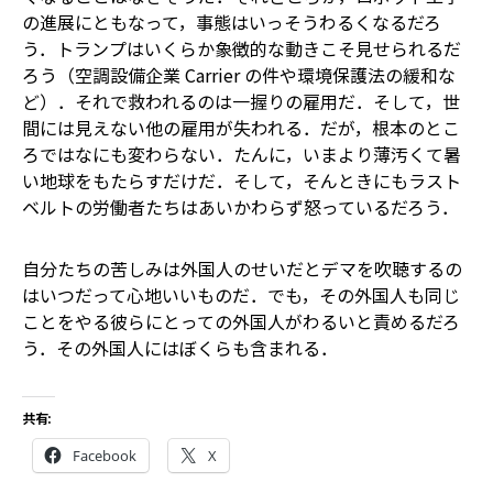
の進展にともなって，事態はいっそうわるくなるだろ
う．トランプはいくらか象徴的な動きこそ見せられるだ
ろう（空調設備企業 Carrier の件や環境保護法の緩和な
ど）．それで救われるのは一握りの雇用だ．そして，世
間には見えない他の雇用が失われる．だが，根本のとこ
ろではなにも変わらない．たんに，いまより薄汚くて暑
い地球をもたらすだけだ．そして，そんときにもラスト
ベルトの労働者たちはあいかわらず怒っているだろう．
自分たちの苦しみは外国人のせいだとデマを吹聴するの
はいつだって心地いいものだ．でも，その外国人も同じ
ことをやる――彼らにとっての外国人がわるいと責めるだろ
う．その外国人にはぼくらも含まれる．
共有:
Facebook
X