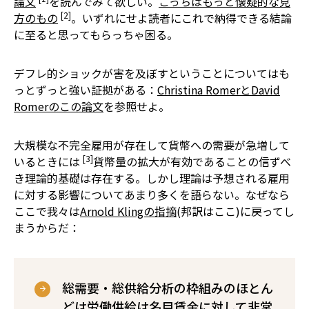
論文
を読んでみて欲しい。
こっちはもっと懐疑的な見
[2]
方のもの
。いずれにせよ読者にこれで納得できる結論
に至ると思ってもらっちゃ困る。
デフレ的ショックが害を及ぼすということについてはも
っとずっと強い証拠がある：
Christina RomerとDavid
Romerのこの論文
を参照せよ。
大規模な不完全雇用が存在して貨幣への需要が急増して
[3]
いるときには
貨幣量の拡大が有効であることの信ずべ
き理論的基礎は存在する。しかし理論は予想される雇用
に対する影響についてあまり多くを語らない。なぜなら
ここで我々は
Arnold Klingの指摘
(邦訳はここ)に戻ってし
まうからだ：
総需要・総供給分析の枠組みのほとん
どは労働供給は名目賃金に対して非常