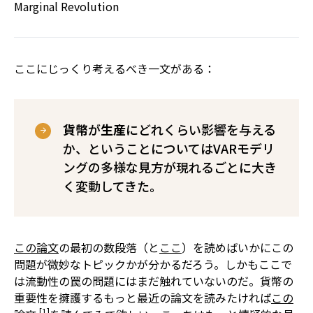
Marginal Revolution
ここにじっくり考えるべき一文がある：
貨幣
が
生産
にどれくらい影響を与える
か、ということについてはVARモデリ
ングの多様な見方が現れるごとに大き
く変動してきた。
この論文
の最初の数段落（と
ここ
）を読めばいかにこの
問題が微妙なトピックかが分かるだろう。しかもここで
は流動性の罠の問題にはまだ触れていないのだ。貨幣の
重要性を擁護するもっと最近の論文を読みたければ
この
[1]