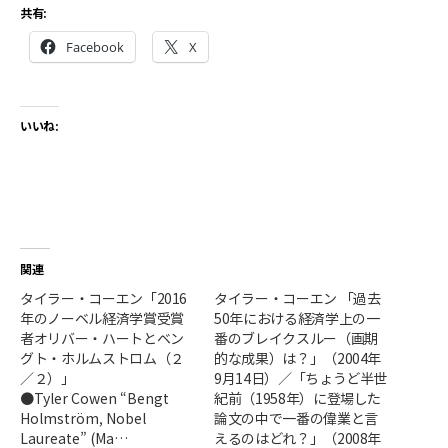
共有:
Facebook
X
いいね:
関連
タイラー・コーエン「2016
タイラー・コーエン 「過去
年のノーベル経済学賞受賞
50年における経済学上の一
者オリバー・ハートとベン
番のブレイクスルー（画期
グト・ホルムストロム（２
的な成果）は？」（2004年
／２）」
9月14日）／「ちょうど半世
●Tyler Cowen “Bengt
紀前（1958年）に登場した
Holmström, Nobel
論文の中で一番の偉業と言
Laureate” (Ma…
えるのはどれ？」（2008年